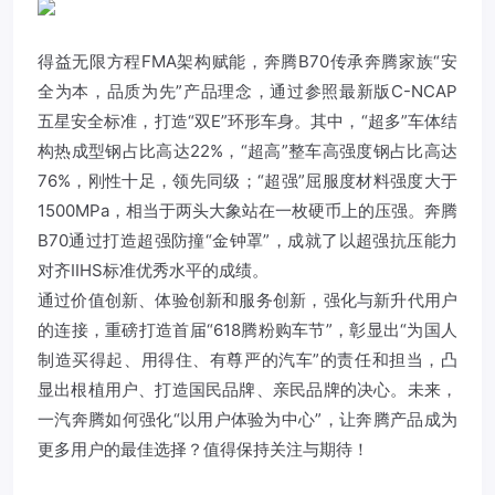
得益无限方程FMA架构赋能，奔腾B70传承奔腾家族“安
全为本，品质为先”产品理念，通过参照最新版C-NCAP
五星安全标准，打造“双E”环形车身。其中，“超多”车体结
构热成型钢占比高达22%，“超高”整车高强度钢占比高达
76%，刚性十足，领先同级；“超强”屈服度材料强度大于
1500MPa，相当于两头大象站在一枚硬币上的压强。奔腾
B70通过打造超强防撞“金钟罩”，成就了以超强抗压能力
对齐IIHS标准优秀水平的成绩。
通过价值创新、体验创新和服务创新，强化与新升代用户
的连接，重磅打造首届“618腾粉购车节”，彰显出“为国人
制造买得起、用得住、有尊严的汽车”的责任和担当，凸
显出根植用户、打造国民品牌、亲民品牌的决心。未来，
一汽奔腾如何强化“以用户体验为中心”，让奔腾产品成为
更多用户的最佳选择？值得保持关注与期待！