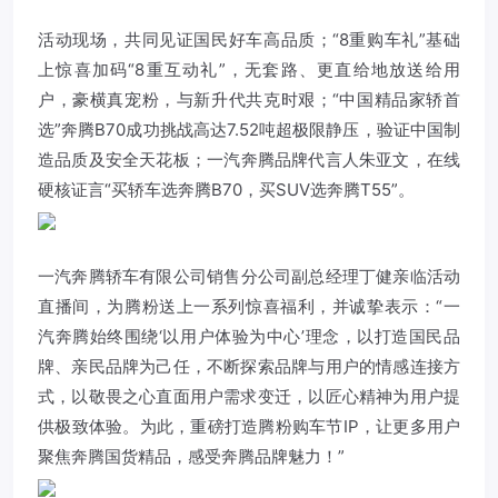
活动现场，共同见证国民好车高品质；“8重购车礼”基础
上惊喜加码“8重互动礼”，无套路、更直给地放送给用
户，豪横真宠粉，与新升代共克时艰；“中国精品家轿首
选”奔腾B70成功挑战高达7.52吨超极限静压，验证中国制
造品质及安全天花板；
一汽奔腾
品牌代言人朱亚文，在线
硬核证言“买轿车选奔腾B70，买SUV选奔腾T55”。
一汽奔腾
轿车有限公司销售分公司副总经理丁健亲临活动
直播间，为腾粉送上一系列惊喜福利，并诚挚表示：“
一
汽奔腾
始终围绕‘以用户体验为中心’理念，以打造国民品
牌、亲民品牌为己任，不断探索品牌与用户的情感连接方
式，以敬畏之心直面用户需求变迁，以匠心精神为用户提
供极致体验。为此，重磅打造腾粉购车节IP，让更多用户
聚焦奔腾国货精品，感受奔腾品牌魅力！”