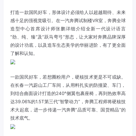
打造一款国民好车，形体设计必须给人以超越期待、未来
感十足的强视觉吸引。在
一汽奔腾
试制楼VR室，奔腾全球
造型中心首席设计师张鹏详细介绍全新一代设计语言
“劲、纯、臻”及“跃马弯弓”形态，让大家对奔腾品牌深厚
的设计功底，以及造车生态美学的华丽进阶，有了更全面
了解和认知。
一款国民好车，若想圈粉用户，硬核技术更是不可或缺。
在长春一汽蔚山工厂车间，从用料扎实的防撞梁、车门，
到结合曲面设计打造的240°侧翼包裹座椅，再到热效率高
达39.06%的1.5T第三代“智擎动力”，奔腾工程师将硬核技
术大起底，进一步传递一汽奔腾“品质可靠、国货精品”的
技术底气。