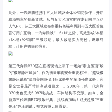
此外，一汽奔腾还携手五大区域及全体经销商伙伴，开启
联动购车的创新尝试。从与五大区域实时连麦到同屏互动
人气PK，从五大区域发布多重特色福利再到与五大区首位
盲订用户互动，一汽奔腾以“1+5+N”之势，高效形成“本部
+区域+经销商”三级联动，最大诚意实力宠粉，燃爆终
端，让用户购嗨购惊喜。
第三代奔腾B70还在直播现场上演了一场如“泰山压顶”般
的“极限静压试验”，作为衡量车辆安全重要标准，“超级极
限静压试验”源自美国IIHS顶压试验中的车顶强度试验，它
是全世界最严苛的测试项目之一。2006年，第一代奔腾
B70出色完成5.987吨挑战，车体结构不变形。如今，全
新第三代奔腾B70致敬经典，挑战再加码！迎接超级“三重
叠压”静压测试，视觉震撼毋庸置疑。