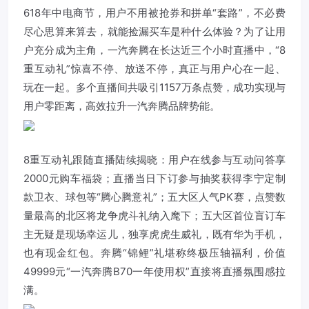
618年中电商节，用户不用被抢券和拼单“套路”，不必费
尽心思算来算去，就能捡漏买车是种什么体验？为了让用
户充分成为主角，一汽奔腾在长达近三个小时直播中，“8
重互动礼”惊喜不停、放送不停，真正与用户心在一起、
玩在一起。多个直播间共吸引1157万条点赞，成功实现与
用户零距离，高效拉升一汽奔腾品牌势能。
8重互动礼跟随直播陆续揭晓：用户在线参与互动问答享
2000元购车福袋；直播当日下订参与抽奖获得李宁定制
款卫衣、球包等“腾心腾意礼”；五大区人气PK赛，点赞数
量最高的北区将龙争虎斗礼纳入麾下；五大区首位盲订车
主无疑是现场幸运儿，独享虎虎生威礼，既有华为手机，
也有现金红包。奔腾“锦鲤”礼堪称终极压轴福利，价值
49999元“一汽奔腾B70一年使用权”直接将直播氛围感拉
满。