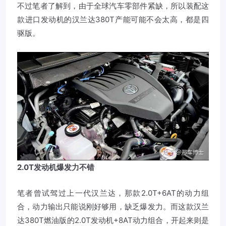
不过笔者了解到，由于全球汽车零部件紧缺，所以装配这
款进口发动机的汉兰达380T产能可能不会太高，都是四
驱版。
2.0T发动机爆发力不错
笔者曾试驾过上一代汉兰达，那款2.0T+6AT的动力组
合，动力输出只能说刚好够用，缺乏爆发力。而这款汉兰
达380T燃油版的2.0T发动机+8AT动力组合，开起来则是