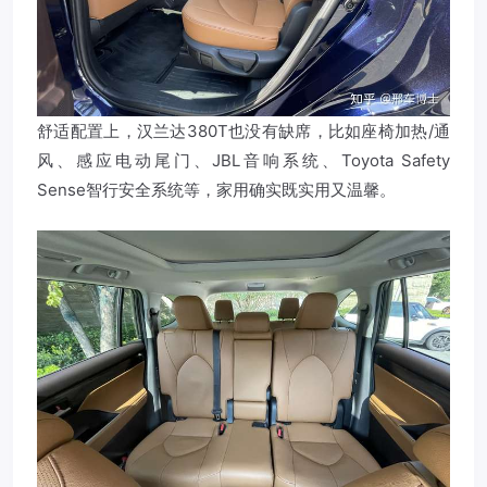
舒适配置上，汉兰达380T也没有缺席，比如座椅加热/通
风、感应电动尾门、JBL音响系统、Toyota Safety
Sense智行安全系统等，家用确实既实用又温馨。