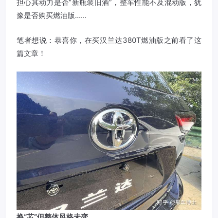
担心其动力是否“新瓶装旧酒”，整车性能不及混动版，犹
豫是否购买燃油版......
笔者想说：恭喜你，在买汉兰达380T燃油版之前看了这
篇文章！
换“芯”但整体风格未变