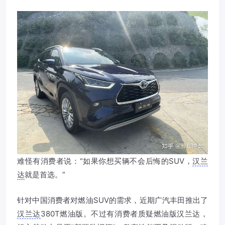
难怪有消费者说：“如果你想买辆不会后悔的SUV，
汉兰
达
就是首选。”
针对中国消费者对燃油SUV的需求，近期广汽丰田推出了
汉兰达
380T燃油版。不过有消费者质疑燃油版汉兰达，