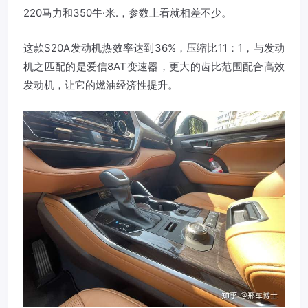
220马力和350牛·米.，参数上看就相差不少。
这款S20A发动机热效率达到36%，压缩比11：1，与发动
机之匹配的是爱信8AT变速器，更大的齿比范围配合高效
发动机，让它的燃油经济性提升。