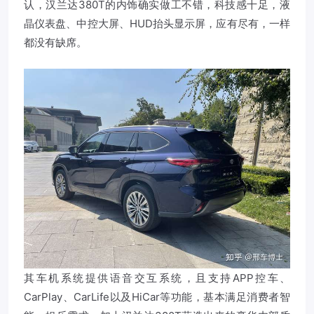
认，汉兰达380T的内饰确实做工不错，科技感十足，液
晶仪表盘、中控大屏、HUD抬头显示屏，应有尽有，一样
都没有缺席。
其车机系统提供语音交互系统，且支持APP控车、
CarPlay、CarLife以及HiCar等功能，基本满足消费者智