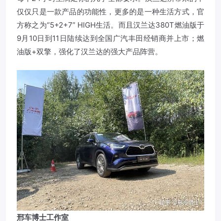
仅仅只是一款产品的功能性，更多的是一种生活方式，官
方称之为“5+2+7” HIGH生活。而且汉兰达380T燃油版于
9月10日到11日陆续达到全国广汽丰田经销商并上市；燃
油版+双擎，强化了汉兰达的强大产品阵营。
邢车博士工作室