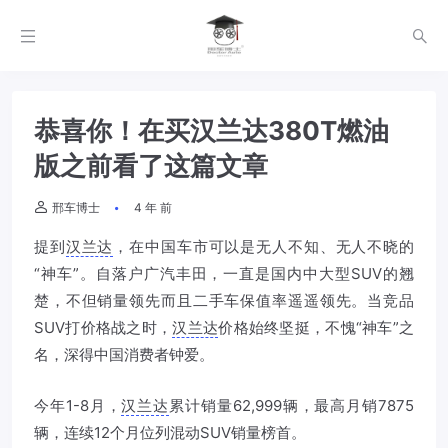
恭喜你！在买汉兰达380T燃油
版之前看了这篇文章
邢车博士
4 年 前
提到
汉兰达
，在中国车市可以是无人不知、无人不晓的
“神车”。自落户广汽丰田，一直是国内中大型SUV的翘
楚，不但销量领先而且二手车保值率遥遥领先。当竞品
SUV打价格战之时，
汉兰达
价格始终坚挺，不愧“神车”之
名，深得中国消费者钟爱。
今年1-8月，
汉兰达
累计销量62,999辆，最高月销7875
辆，连续12个月位列混动SUV销量榜首。