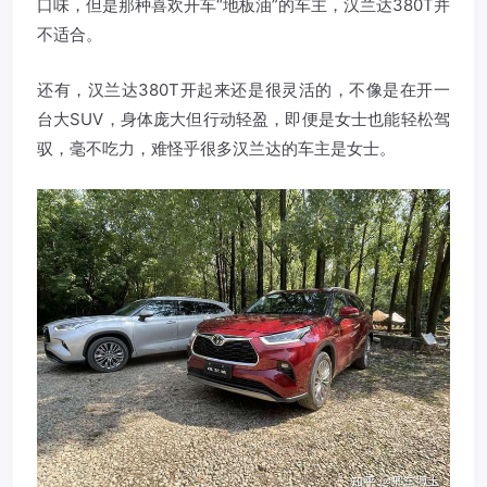
口味，但是那种喜欢开车“地板油”的车主，汉兰达380T并
不适合。
还有，汉兰达380T开起来还是很灵活的，不像是在开一
台大SUV，身体庞大但行动轻盈，即便是女士也能轻松驾
驭，毫不吃力，难怪乎很多汉兰达的车主是女士。