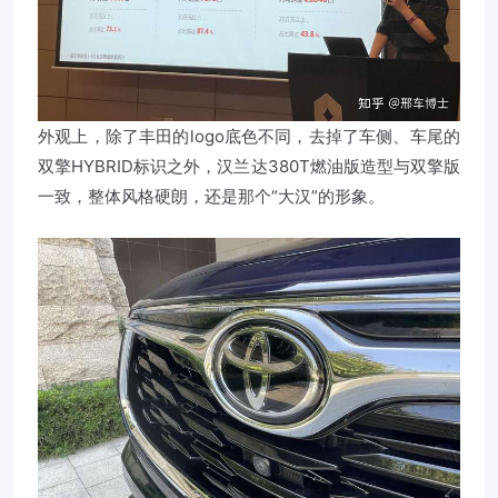
外观上，除了丰田的logo底色不同，去掉了车侧、车尾的
双擎HYBRID标识之外，汉兰达380T燃油版造型与双擎版
一致，整体风格硬朗，还是那个“大汉”的形象。