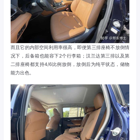
而且它的内部空间利用率很高，即便第三排座椅不放倒情
况下，后备箱也能容下2个行李箱；汉兰达第三排以及第
二排座椅都支持4/6比例放倒，放倒后为纯平状态，储物
能力出色。