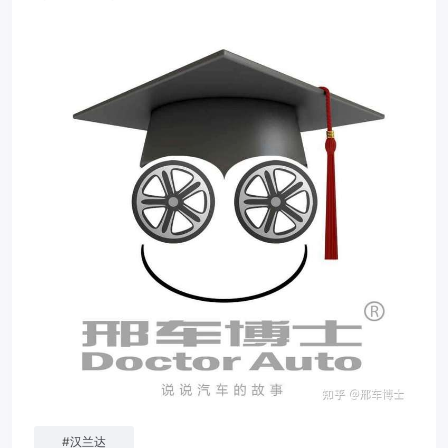
#
汉兰达