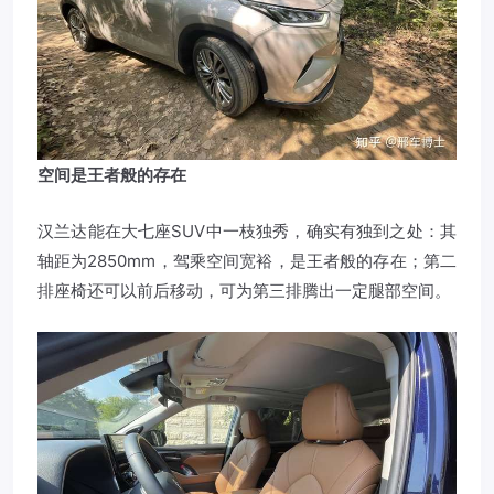
空间是王者般的存在
汉兰达能在大七座SUV中一枝独秀，确实有独到之处：其
轴距为2850mm，驾乘空间宽裕，是王者般的存在；第二
排座椅还可以前后移动，可为第三排腾出一定腿部空间。