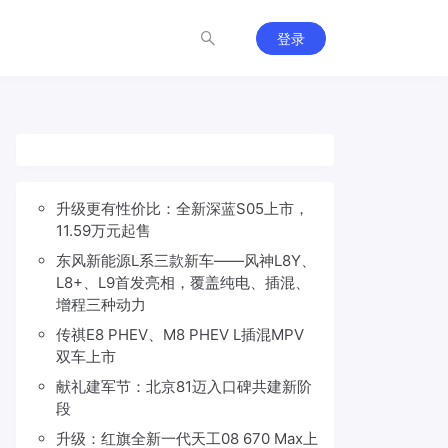
登录
升级更有性价比：全新深蓝S05上市，
11.59万元起售
东风新能源L系三款新车——风神L8Y、
L8+、L9首发亮相，覆盖纯电、插混、
增程三种动力
传祺E8 PHEV、M8 PHEV L插混MPV
双车上市
献礼建军节：北京81迈入口碑共建新阶
段
升级：红旗全新一代天工08 670 Max上