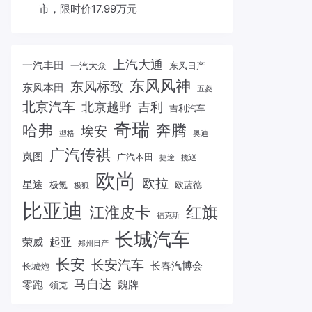
市，限时价17.99万元
上汽大通
一汽丰田
一汽大众
东风日产
东风风神
东风标致
东风本田
五菱
北京汽车
北京越野
吉利
吉利汽车
奇瑞
哈弗
奔腾
埃安
型格
奥迪
广汽传祺
岚图
广汽本田
捷途
揽巡
欧尚
欧拉
星途
极氪
欧蓝德
极狐
比亚迪
红旗
江淮皮卡
福克斯
长城汽车
起亚
荣威
郑州日产
长安
长安汽车
长春汽博会
长城炮
马自达
零跑
魏牌
领克