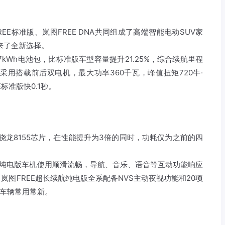
REE标准版、
岚图
FREE DNA共同组成了高端智能电动SUV家
来了全新选择。
.7kWh电池包，比标准版车型容量提升21.25%，综合续航里程
。采用搭载前后双电机，最大功率360千瓦，峰值扭矩720牛·
标准版快0.1秒。
骁龙8155芯片，在性能提升为3倍的同时，功耗仅为之前的四
续航纯电版车机使用顺滑流畅，导航、音乐、语音等互动功能响应
图FREE超长续航纯电版全系配备NVS主动夜视功能和20项
让车辆常用常新。