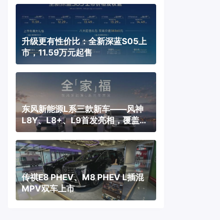
升级更有性价比：全新深蓝S05上
市，11.59万元起售
东风新能源L系三款新车——风神
L8Y、L8+、L9首发亮相，覆盖纯
电、插混、增程三种动力
传祺E8 PHEV、M8 PHEV L插混
MPV双车上市