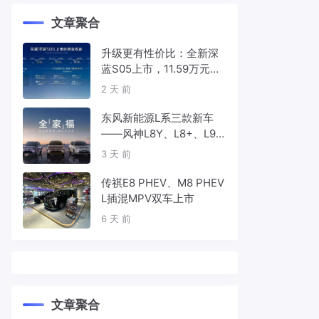
文章聚合
升级更有性价比：全新深
蓝S05上市，11.59万元起
售
2 天 前
东风新能源L系三款新车
——风神L8Y、L8+、L9
首发亮相，覆盖纯电、插
3 天 前
混、增程三种动力
传祺E8 PHEV、M8 PHEV
L插混MPV双车上市
6 天 前
文章聚合