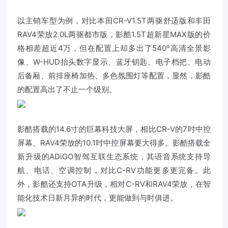
以主销车型为例，对比本田CR-V1.5T两驱舒适版和丰田
RAV4荣放2.0L两驱都市版，影酷1.5T超新星MAX版的价
格相差超近4万，但在配置上却多出了540°高清全景影
像、W-HUD抬头数字显示、蓝牙钥匙、电子档把、电动
后备厢、前排座椅加热、多色氛围灯等配置，显然，影酷
的配置高出了不止一个级别。
影酷搭载的14.6寸的巨幕科技大屏，相比CR-V的7吋中控
屏幕、RAV4荣放的10.1吋中控屏幕要大得多。影酷搭载全
新升级的ADiGO智驾互联生态系统，其语音系统支持导
航、电话、空调控制，对比C-RV功能更多更完备。此
外，影酷还支持OTA升级，相对C-RV和RAV4荣放，在智
能化技术日新月异的时代，更能做到与时俱进。