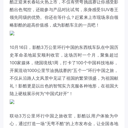
酷正迎来长春站火热上市，不仅有劈弯挑战赛让你感受影
酷出色驾控，还能参与产品对比试驾，亲身感受SUV卷王
领先同级的优势。你还在等什么？赶紧来上市现场亲自领
略影酷的超高价值感，成为影酷车主的一员吧！
10月16日，影酷3万公里环行中国的东西线车队在中国历
史革命圣地延安顺利收官，这场历时一个月，聚集超过
100家媒体，绕国境线1周，打卡了100个中国科技地标，
开展混动1000公里节油挑战赛的“五个一”环行中国之旅，
不仅从沿路人文风景中见证了祖国的繁荣强盛，为祖国献
礼！影酷更是以出色的智驾实力克服各种地形，在祖国大
陆上硬核展示何为“中国式好开”！
联动3万公里环行中国之旅收官，影酷以用户体验为中
心，通过打造一场“无弯不酷”的上市发布会，让全国各地