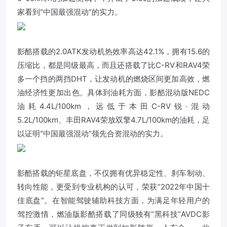
家看到“中国最强混动”的实力。
影酷搭载的2.0ATK发动机热效率高达42.1%，拥有15.6的
压缩比，都是同级最高，而且还搭载了比C-RV和RAV4荣
多一个挡的两挡DHT，让发动机的燃烧区间更加高效，燃
油经济性更加出色。具体到油耗方面，影酷混动版NEDC
油耗4.4L/100km，远低于本田C-RV锐·混动
5.2L/100km、丰田RAV4荣放双擎4.7L/100km的油耗，足
以证明“中国最强混动”领先合资混动的实力。
影酷搭载的钜星底盘，不仅拥有优异稳定性、刹车制动、
转向性能，更受到专业机构的认可，荣获“2022年中国十
佳底盘”。在智能驾驶辅助科技方面，为满足年轻用户的
驾控激情，燃油版影酷搭载了同级独有“黑科技”AVDC影