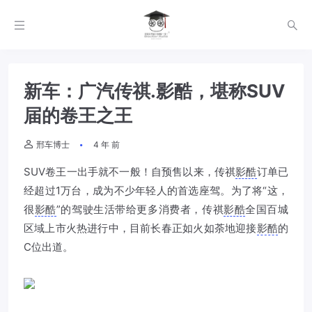
新车：广汽传祺.影酷，堪称SUV
届的卷王之王
邢车博士
4 年 前
SUV卷王一出手就不一般！自预售以来，传祺
影酷
订单已
经超过1万台，成为不少年轻人的首选座驾。为了将“这，
很
影酷
”的驾驶生活带给更多消费者，传祺
影酷
全国百城
区域上市火热进行中，目前长春正如火如荼地迎接
影酷
的
C位出道。