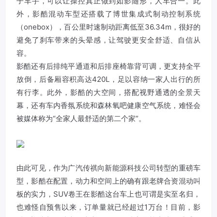
子车手，可以让操控真正做到如影随形，人车合一。此
外，影酷混动车型还搭载了博世集成式制动控制系统
（onebox），百公里时速制动距离低至36.34m，很好的
避免了刹车带来的头晕感，让驾驶更安全舒适、自信从
容。
影酷还有后排纯平通道和后排座椅靠背可调，更支持全平
放倒，后备厢容积高达420L，足以容纳一家人出行的所
有行李。此外，影酷的大空间，搭配视野通透的全景天
幕，还有车内香氛系统和森林氧吧健康空气系统，难怪会
被媒体称为“全家人最舒适的第二个家”。
由此可见，作为广汽传祺向新能源科技公司转型的重磅车
型，影酷在配置，动力和空间上的确有跟老牌合资混动叫
板的实力，SUV卷王在影酷这台车上也可谓是实至名归，
也难怪自预售以来，订单量就已经超过1万台！目前，影