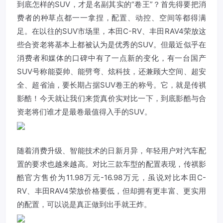
到底怎样的SUV，才是名副其实的“卷王”？首先得要把消
费者的种草点都一一拿捏，配置、动控、空间等都得满
足。在以往的SUV市场里，本田C-RV、丰田RAV4荣放这
些合资老将基本上都被认为是优秀的SUV。但最近似乎在
消费者和媒体的口碑中有了一点新的变化，有一台国产
SUV号称能耍帅、能劈弯、炫科技，还兼顾大空间、超安
全、超省油，要长期占据SUV卷王的称号。它，就是传祺
影酷
！今天就让我们来货真价实对比一下，到底影酷与合
资老将们谁才是最卷最值得入手的SUV。
随着消费升级、智能技术的日新月异，年轻用户对汽车配
置的要求也越来越高。对比三款车型的配置表现，传祺影
酷官方售价为11.98万元-16.98万元，虽说对比本田C-
RV、丰田RAV4荣放价格要低，但却拥有更丰富、更实用
的配置，可以说是真正做到出手就王炸。