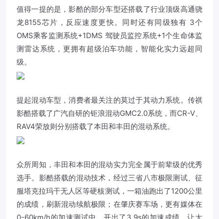
值得一提的是，影酷的部分车型还搭载了行业顶级高通骁
龙8155芯片，反应速度更快。同时还有同级独有 3个
OMS乘客监测系统+1DMS 驾驶员监控系统+1个生命体监
测雷达系统，更拥有超级泊车功能，智能化实力远超同
级。
提起混动车型，消费者最关注的莫过于其动力系统。传祺
影酷搭载了广汽自研的钜浪混动GMC2.0系统，而CR-V、
RAV4荣放则分别搭载了本田和丰田的混动系统。
众所周知，丰田和本田的混动实力完全属于前辈级的优秀
选手。影酷搭载的混动技术，经过三省八市极限测试、征
服塔克拉玛干无人区等硬核测试，一箱油跑出了1200公里
的成绩，刷新混动续航极限；在肇庆赛车场，更有媒体在
0-60km/h的加速测试中，开出了3.9s的加速成绩，让大