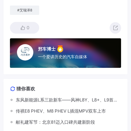
#
艾瑞泽8
0
邢车博士
一个爱讲历史的汽车自媒体
猜你喜欢
东风新能源L系三款新车——风神L8Y、L8+、L9首发
亮相，覆盖纯电、插混、增程三种动力
传祺E8 PHEV、M8 PHEV L插混MPV双车上市
献礼建军节：北京81迈入口碑共建新阶段