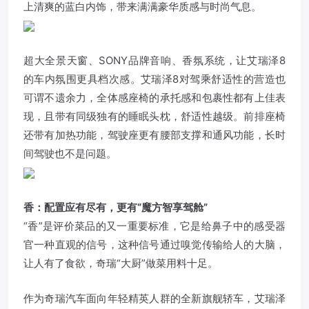
上清爽的蓝白内饰，带来满满豪华质感与时尚气息。
超大全景天窗、SONY品牌音响、香氛系统，让
艾瑞泽8
的车内氛围更具档次感。艾瑞泽8对驾乘舒适性的营造也
可谓不遗余力，全体感座椅的承托感和包裹性都有上佳表
现，且带有同级独有的睡眠头枕，舒适性越级。前排座椅
还带有加热功能，驾驶座更有腰部支撑和通风功能，长时
间驾驶也不是问题。
香：配置应有尽有，更有“魔方智享驾舱”
“香”是评价菜品的又一重要标准，它是给鼻子中的感受器
官一种直观的信号，这种信号通过嗅觉传输给人的大脑，
让人有了食欲，奇瑞“大厨”做菜用料十足。
作为奇瑞汽车面向年轻精英人群的全新旗舰轿车，艾瑞泽