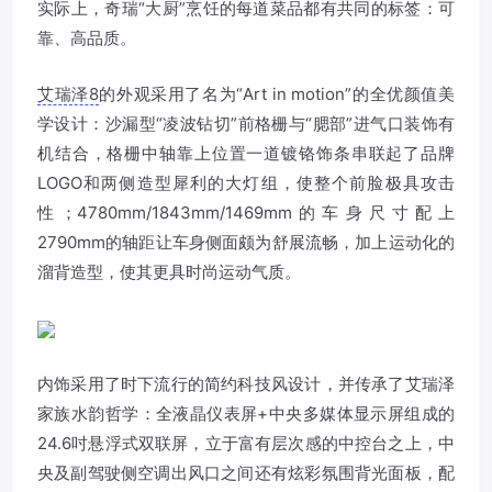
实际上，奇瑞“大厨”烹饪的每道菜品都有共同的标签：可
靠、高品质。
艾瑞泽8
的外观采用了名为“Art in motion”的全优颜值美
学设计：沙漏型“凌波钻切”前格栅与“腮部”进气口装饰有
机结合，格栅中轴靠上位置一道镀铬饰条串联起了品牌
LOGO和两侧造型犀利的大灯组，使整个前脸极具攻击
性；4780mm/1843mm/1469mm的车身尺寸配上
2790mm的轴距让车身侧面颇为舒展流畅，加上运动化的
溜背造型，使其更具时尚运动气质。
内饰采用了时下流行的简约科技风设计，并传承了艾瑞泽
家族水韵哲学：全液晶仪表屏+中央多媒体显示屏组成的
24.6吋悬浮式双联屏，立于富有层次感的中控台之上，中
央及副驾驶侧空调出风口之间还有炫彩氛围背光面板，配