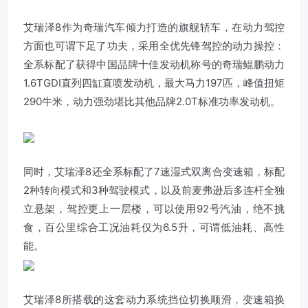
艾瑞泽8作为奇瑞汽车倾力打造的旗舰轿车，在动力驾控
方面也可谓下足了功夫，采用全优先锋驾控的动力操控：
全系标配了获得中国品牌十佳发动机称号的奇瑞鲲鹏动力
1.6TGDI直列四缸直喷发动机，最大马力197匹，峰值扭矩
290牛米，动力强劲堪比其他品牌2.0T标准功率发动机。
同时，艾瑞泽8还全系标配了7速湿式双离合变速箱，标配
2种转向模式和3种驾驶模式，以及前麦弗逊后多连杆全独
立悬架，驾控更上一层楼，可以使用92号汽油，绝不挑
食，百公里综合工况油耗仅为6.5升，可谓低油耗、高性
能。
艾瑞泽8所搭载的这套动力系统挡位切换顺滑，变速箱换