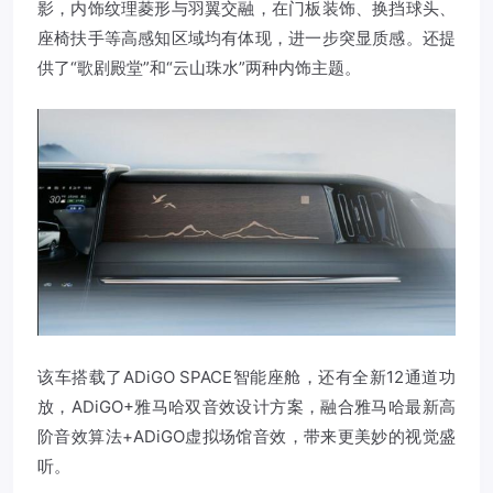
影，内饰纹理菱形与羽翼交融，在门板装饰、换挡球头、
座椅扶手等高感知区域均有体现，进一步突显质感。还提
供了“歌剧殿堂”和“云山珠水”两种内饰主题。
该车搭载了ADiGO SPACE智能座舱，还有全新12通道功
放，ADiGO+雅马哈双音效设计方案，融合雅马哈最新高
阶音效算法+ADiGO虚拟场馆音效，带来更美妙的视觉盛
听。