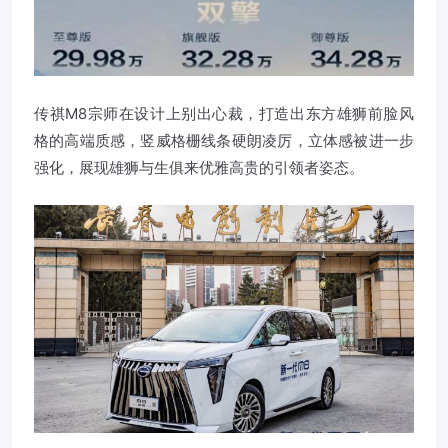
传祺M8宗师在设计上别出心裁，打造出东方雄狮前脸风
格的高端质感，竖威格栅线条硬朗凌厉，立体感被进一步
强化，展现雄狮与生俱来优雅高贵的引领者姿态。