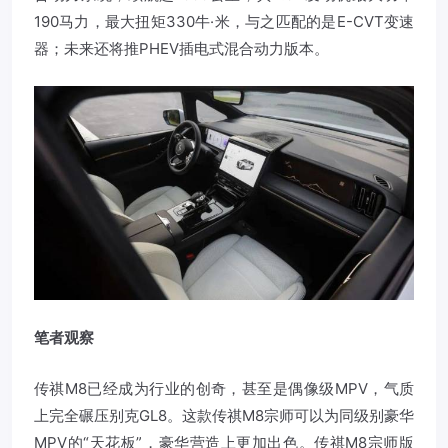
190马力，最大扭矩330牛·米，与之匹配的是E-CVT变速
器；未来还将推PHEV插电式混合动力版本。
笔者观察
传祺M8已经成为行业的创奇，甚至是偶像级MPV，气质
上完全碾压别克GL8。这款传祺M8宗师可以为同级别豪华
MPV的“天花板”，豪华营造上更加出色。传祺M8宗师版