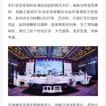
车灯造型采用科技感浓烈的矩阵式大灯，棱角分明造型犀
利，觉醒之眼前灯生动还原雄狮目光如炬凝视前方的双
眸。其内共含388颗LED灯珠，开启时，日渐行车灯线性
亮起，如同雄狮怒目圆睁，迎接乘客的到来。为了增加趣
味性，推出三款个性化灯语：大气国风、龙舟竞渡、武林
争霸。
车身侧面采用光塑曲面设计，纯粹洁净光影变幻，营造出