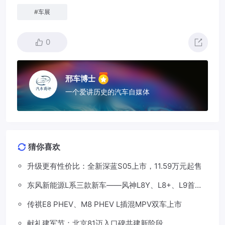
#
车展
0
邢车博士
一个爱讲历史的汽车自媒体
猜你喜欢
升级更有性价比：全新深蓝S05上市，11.59万元起售
东风新能源L系三款新车——风神L8Y、L8+、L9首发
亮相，覆盖纯电、插混、增程三种动力
传祺E8 PHEV、M8 PHEV L插混MPV双车上市
献礼建军节：北京81迈入口碑共建新阶段