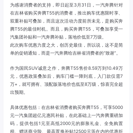
为感谢消费者的支持，即日起至3月31日，一汽
奔腾
针对
在吉林省购买
奔腾
T55的消费者，推出购车优惠限时享、
双重补贴可叠加，而且这次活动力度前所未见，是购买奔
腾T55的最佳时机。而且，购买奔腾T55，可叠加享受一
汽集团补贴和一汽奔腾补贴，落地价低至7万级。
此次购车优惠力度之大，创历史最佳，所以说，这不是简
单的促销通知，而是一汽奔腾给吉林省消费者的“致谢”。
作为国民SUV诚意之作，奔腾T55售价8.59万到10.49万
元，优惠政策叠加后，购车门槛一降到底，入门款仅需7
万+，就可拥有、顶配版落地价也低至8万级，惊喜完全超
出预期。
具体优惠包括：在吉林省消费者购买奔腾T55，可享5000
元一汽集团超亿元惠民补贴，在此基础上一汽奔腾重磅加
码，提供包括1元至高抵2000元的膨胀礼金、全免购置
税、赠送商业险、最高置换补贴12500元等在内的优惠折