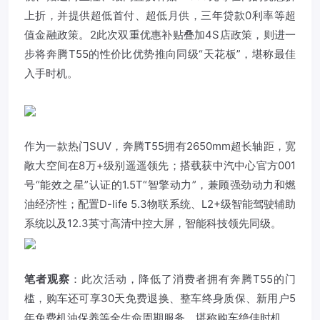
上折，并提供超低首付、超低月供，三年贷款0利率等超
值金融政策。2此次双重优惠补贴叠加4S店政策，则进一
步将奔腾T55的性价比优势推向同级“天花板”，堪称最佳
入手时机。
作为一款热门SUV，奔腾T55拥有2650mm超长轴距，宽
敞大空间在8万+级别遥遥领先；搭载获中汽中心官方001
号“能效之星”认证的1.5T“智擎动力”，兼顾强劲动力和燃
油经济性；配置D-life 5.3物联系统、L2+级智能驾驶辅助
系统以及12.3英寸高清中控大屏，智能科技领先同级。
笔者观察
：此次活动，降低了消费者拥有奔腾T55的门
槛，购车还可享30天免费退换、整车终身质保、新用户5
年免费机油保养等全生命周期服务，堪称购车绝佳时机。