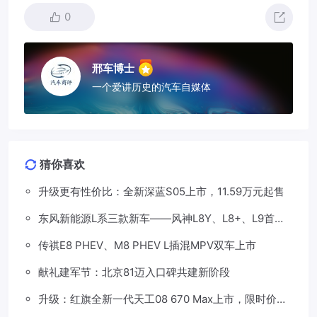
0
邢车博士
一个爱讲历史的汽车自媒体
猜你喜欢
升级更有性价比：全新深蓝S05上市，11.59万元起售
东风新能源L系三款新车——风神L8Y、L8+、L9首发
亮相，覆盖纯电、插混、增程三种动力
传祺E8 PHEV、M8 PHEV L插混MPV双车上市
献礼建军节：北京81迈入口碑共建新阶段
升级：红旗全新一代天工08 670 Max上市，限时价
17.99万元