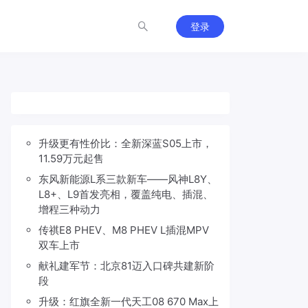
登录
升级更有性价比：全新深蓝S05上市，
11.59万元起售
东风新能源L系三款新车——风神L8Y、
L8+、L9首发亮相，覆盖纯电、插混、
增程三种动力
传祺E8 PHEV、M8 PHEV L插混MPV
双车上市
献礼建军节：北京81迈入口碑共建新阶
段
升级：红旗全新一代天工08 670 Max上