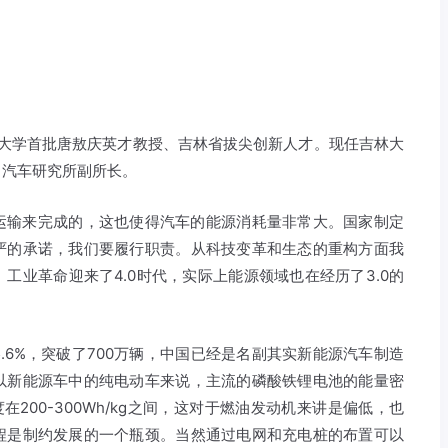
林大学首批唐敖庆英才教授、吉林省拔尖创新人才。现任吉林大
、汽车研究所副所长。
车运输来完成的，这也使得汽车的能源消耗量非常大。国家制定
严的承诺，我们要履行职责。从科技变革和生态的重构方面我
工业革命迎来了4.0时代，实际上能源领域也在经历了3.0的
5.6%，突破了700万辆，中国已经是名副其实新能源汽车制造
以新能源车中的纯电动车来说，主流的磷酸铁锂电池的能量密
度在200-300Wh/kg之间，这对于燃油发动机来讲是偏低，也
程是制约发展的一个瓶颈。当然通过电网和充电桩的布置可以