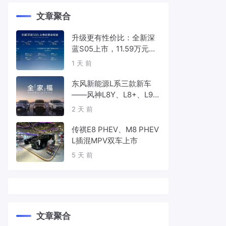
文章聚合
升级更有性价比：全新深
蓝S05上市，11.59万元起
售
1 天 前
东风新能源L系三款新车
——风神L8Y、L8+、L9
首发亮相，覆盖纯电、插
2 天 前
混、增程三种动力
传祺E8 PHEV、M8 PHEV
L插混MPV双车上市
5 天 前
文章聚合