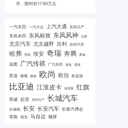
市，限时价17.99万元
上汽大通
一汽丰田
一汽大众
东风日产
东风风神
东风标致
东风本田
五菱
北京汽车
北京越野
吉利
吉利汽车
奇瑞
哈弗
奔腾
埃安
型格
奥迪
广汽传祺
岚图
广汽本田
捷途
揽巡
欧尚
欧拉
星途
极氪
欧蓝德
极狐
比亚迪
红旗
江淮皮卡
福克斯
长城汽车
起亚
荣威
郑州日产
长安
长安汽车
长春汽博会
长城炮
马自达
零跑
魏牌
领克