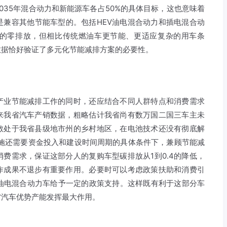
035年混合动力和新能源车各占50%的具体目标，这也意味着
是兼容其他节能车型的。包括HEV油电混合动力和插电混合动
的零排放，但相比传统燃油车更节能、更适应复杂的用车条
数据恰好验证了多元化节能减排方案的必要性。
产业节能减排工作的同时，还应结合不同人群特点和消费需求
来我省汽车产销数据，粗略估计我省尚有数万国二国三车主未
散处于我省县级地市州的乡村地区，在电池技术还没有彻底解
设施还需要资金投入和建设时间周期的具体条件下，兼顾节能减
费需求，保证这部分人的复购车型碳排放从1到0.4的降低，
作成果不退步有重要作用。必要时可以考虑政策扶助和消费引
EV油电混合动力车给予一定的政策支持。这样既有利于这部分车
省汽车优势产能发挥最大作用。