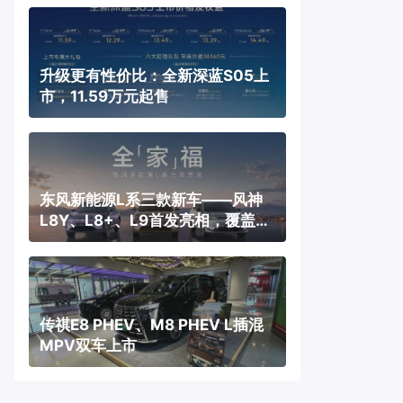
升级更有性价比：全新深蓝S05上
市，11.59万元起售
东风新能源L系三款新车——风神
L8Y、L8+、L9首发亮相，覆盖纯
电、插混、增程三种动力
传祺E8 PHEV、M8 PHEV L插混
MPV双车上市