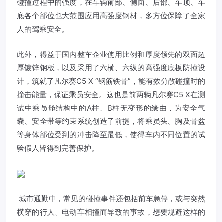
碰撞过程中的强度，在车辆前部、侧面、后部、车顶、车
底各个部位也大范围应用高强度钢材，多方位保障了全家
人的驾乘安全。
此外，得益于国内整车企业使用比例和厚度领先的双面超
厚镀锌钢板，以及采用了六横、六纵的高强度底板防撞设
计，筑就了凡尔赛C5 X “钢筋铁骨”，能有效分散碰撞时的
撞击能量，保证乘员安全。这也是前两辆凡尔赛C5 X在测
试中乘员舱结构中的A柱、B柱无变形的缘由，为安全气
囊、安全带等约束系统创造了前提，将乘员头、胸及骨盆
等身体部位受到的冲击降至最低，使得车内不同位置的试
验假人皆得到完善保护。
城市通勤中，常见的碰撞事件还包括前车急停，或与突然
横穿的行人、电动车相撞而导致的事故，想要规避这样的