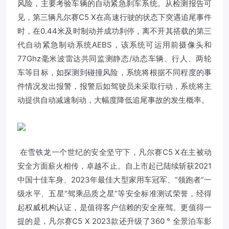
风险，主要考验车辆的自动紧急刹车系统。从检测报告可
见，第三辆凡尔赛C5 X在高速行驶的状态下突遇追尾事件
时，在0.44米及时制动并成功刹停，离不开其搭载的第三
代自动紧急制动系统AEBS，该系统可运用前摄像头和
77Ghz毫米波雷达共同监测静态/动态车辆、行人、两轮
车等目标，如探测到碰撞风险，系统将根据不同程度的事
件情况发出报警，报警后如驾驶员未采取行动，系统将主
动提供自动减速制动，大幅度降低追尾事故的发生概率。
在雪铁龙一个世纪的安全坚守下，凡尔赛C5 X在主被动
安全方面薪火相传，卓越不止。自上市起已陆续斩获2021
中国十佳车身、2023年最佳大型家用车冠军、“领跑者”一
级水平、五星“驾乘品质之星”等安全标准测试荣誉，经得
起权威机构认证，是值得客户信赖的安全座驾。更值得一
提的是，凡尔赛C5 X 2023款还升级了360 ° 全景泊车影