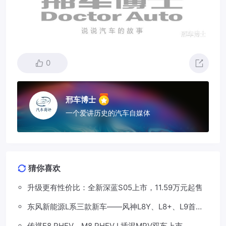
0
邢车博士
一个爱讲历史的汽车自媒体
猜你喜欢
升级更有性价比：全新深蓝S05上市，11.59万元起售
东风新能源L系三款新车——风神L8Y、L8+、L9首发
亮相，覆盖纯电、插混、增程三种动力
传祺E8 PHEV、M8 PHEV L插混MPV双车上市