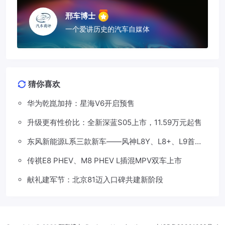
邢车博士
一个爱讲历史的汽车自媒体
猜你喜欢
华为乾崑加持：星海V6开启预售
升级更有性价比：全新深蓝S05上市，11.59万元起售
东风新能源L系三款新车——风神L8Y、L8+、L9首发
亮相，覆盖纯电、插混、增程三种动力
传祺E8 PHEV、M8 PHEV L插混MPV双车上市
献礼建军节：北京81迈入口碑共建新阶段