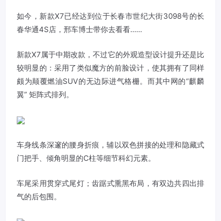
如今，新款X7已经达到位于长春市世纪大街3098号的长
春华通4S店，邢车博士带你去看看......
新款X7属于中期改款，不过它的外观造型设计提升还是比
较明显的：采用了类似魔方的前脸设计，使其拥有了同样
颇为颠覆燃油SUV的无边际进气格栅。而其中网的“麒麟
翼” 矩阵式排列。
车身线条深邃的腰身折痕，辅以双色拼接的处理和隐藏式
门把手、倾角明显的C柱等细节科幻元素。
车尾采用贯穿式尾灯；齿踞式熏黑布局，有双边共四出排
气的后包围。