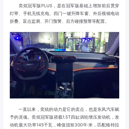
奕炫冠军版PLUS，是在冠军版基础上增加前后贯穿
灯带、手机无线充电、四门一键升降车窗、外后视镜电动
折叠、盲点监测、开门预警、后方碰撞预警等配置。
一直以来，奕炫的动力是它的卖点，也是东风汽车赋
予的灵魂。奕炫冠军版搭载1.5T四缸涡轮增压发动机，发
动机最大功率145千瓦，峰值扭矩300牛·米，匹配格特拉