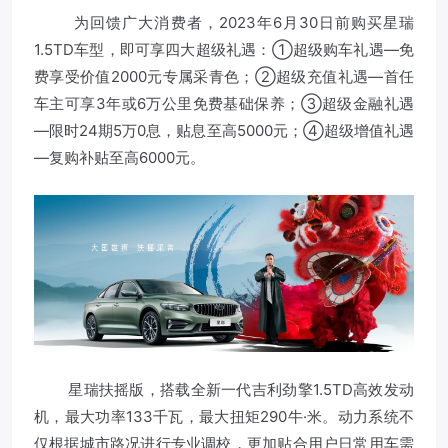
为回馈广大消费者，2023年6月30日前购买星瑞
1.5TD车型，即可享四大超级礼遇：①超级购车礼遇—免
费享受价值2000元专属采青色；②超级充值礼遇—首任
车主可享3年或6万公里免费基础保养；③超级金融礼遇
—限时24期5万0息，贴息至高5000元；④超级增值礼遇
—复购补贴至高6000元。
星瑞扶摇版，搭载全新一代吉利劲擎1.5TD高效发动
机，最大功率133千瓦，最大扭矩290牛·米。动力系统不
仅根据城市路况进行专业调校，更加贴合用户日常用车需