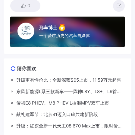
0
邢车博士
一个爱讲历史的汽车自媒体
猜你喜欢
升级更有性价比：全新深蓝S05上市，11.59万元起售
东风新能源L系三款新车——风神L8Y、L8+、L9首发
亮相，覆盖纯电、插混、增程三种动力
传祺E8 PHEV、M8 PHEV L插混MPV双车上市
献礼建军节：北京81迈入口碑共建新阶段
升级：红旗全新一代天工08 670 Max上市，限时价
17.99万元