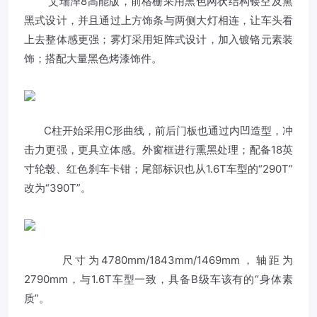
艾瑞泽8高能版，前格栅采用黑色网状结构镂空及熏
黑式设计，并且通过上方饰条与两侧大灯相连，让车头看
上去整体感更强；雾灯采用矩阵式设计，加入镀铬元素装
饰；搭配大量黑色烤漆饰件。
C柱开始采用C形曲线，前后门板也通过内凹造型，冲
击力更强，更具立体感。外窗框进行熏黑处理；配备18英
寸轮毂、红色刹车卡钳；尾部标识也从1.6T车型的“290T”
改为“390T”。
尺寸为4780mm/1843mm/1469mm，轴距为
2790mm，与1.6T车型一致，具备B级车该有的“身体素
质”。