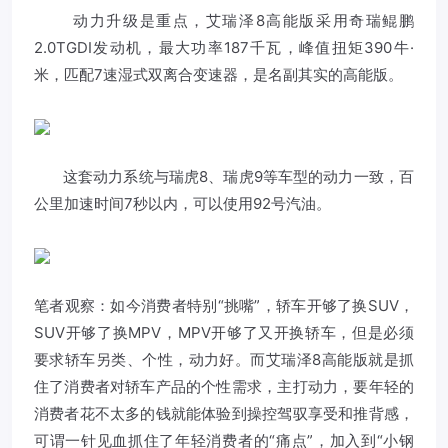
动力升级是重点，艾瑞泽8高能版采用奇瑞鲲鹏
2.0TGDI发动机，最大功率187千瓦，峰值扭矩390牛·
米，匹配7速湿式双离合变速器，是名副其实的高能版。
这套动力系统与瑞虎8、瑞虎9等车型的动力一致，百
公里加速时间7秒以内，可以使用92号汽油。
笔者观察：如今消费者特别“挑嘴”，轿车开够了换SUV，
SUV开够了换MPV，MPV开够了又开换轿车，但是必须
要求轿车另类、个性，动力好。而艾瑞泽8高能版就是抓
住了消费者对轿车产品的个性需求，主打动力，要年轻的
消费者花不太多的钱就能体验到操控驾驭享受和推背感，
可谓一针见血抓住了年轻消费者的“痛点”，加入到“小钢