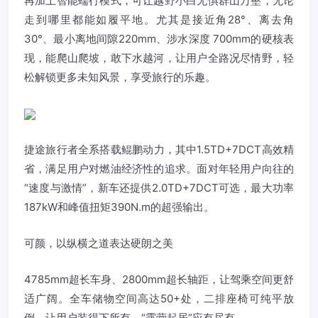
再加上智能蠕行模式，可让越野小白无惧群山万壑，无论
走到哪里都能如履平地。尤其是接近角28°、离去角
30°、最小离地间隙220mm、涉水深度 700mm的硬核表
现，能爬山爬坡，敢下水越河，让用户全路况尽情野，轻
松解锁更多未知风景，享受旅行的乐趣。
捷途旅行者全系搭载鲲鹏动力，其中1.5TD+7DCT高效精
省，满足用户对燃油经济性的追求。面对年轻用户向往的
“速度与激情”，新车还提供2.0TD+7DCT可选，最大功率
187kW和峰值扭矩390N.m的超强输出。
可颜，以纵横之道表达硬朗之美
4785mm超长车身、2800mm超长轴距，让驾乘空间更舒
适广阔。全车储物空间高达50+处，二排座椅可纯平放
倒，让用户装得下所有，“露营起居”应有尽有。