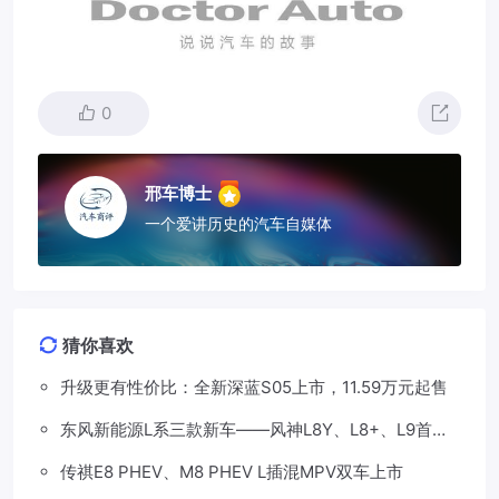
0
邢车博士
一个爱讲历史的汽车自媒体
猜你喜欢
升级更有性价比：全新深蓝S05上市，11.59万元起售
东风新能源L系三款新车——风神L8Y、L8+、L9首发
亮相，覆盖纯电、插混、增程三种动力
传祺E8 PHEV、M8 PHEV L插混MPV双车上市