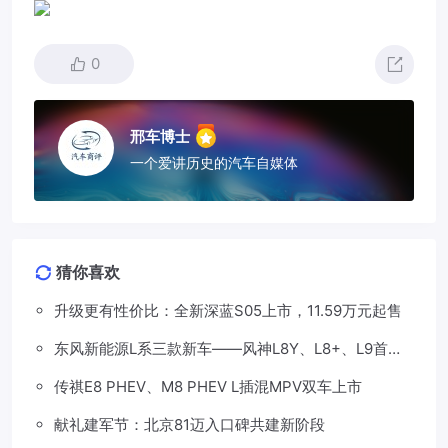
0
邢车博士
一个爱讲历史的汽车自媒体
猜你喜欢
升级更有性价比：全新深蓝S05上市，11.59万元起售
东风新能源L系三款新车——风神L8Y、L8+、L9首发
亮相，覆盖纯电、插混、增程三种动力
传祺E8 PHEV、M8 PHEV L插混MPV双车上市
献礼建军节：北京81迈入口碑共建新阶段