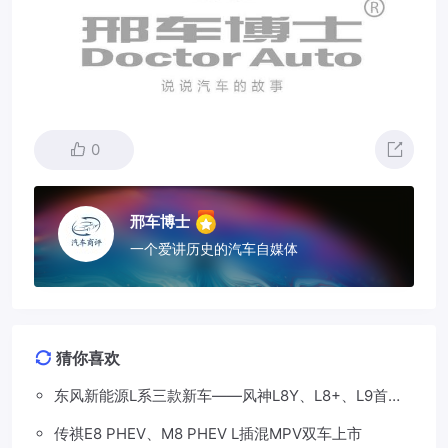
0
邢车博士
一个爱讲历史的汽车自媒体
猜你喜欢
东风新能源L系三款新车——风神L8Y、L8+、L9首发
亮相，覆盖纯电、插混、增程三种动力
传祺E8 PHEV、M8 PHEV L插混MPV双车上市