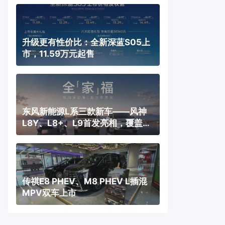
升级更有性价比：全新深蓝S05上
市，11.59万元起售
东风新能源L系三款新车——风神
L8Y、L8+、L9首发亮相，覆盖纯
电、插混、增程三种动力
传祺E8 PHEV、M8 PHEV L插混
MPV双车上市