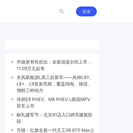
登录
升级更有性价比：全新深蓝S05上市，
11.59万元起售
东风新能源L系三款新车——风神L8Y、
L8+、L9首发亮相，覆盖纯电、插混、
增程三种动力
传祺E8 PHEV、M8 PHEV L插混MPV
双车上市
献礼建军节：北京81迈入口碑共建新阶
段
升级：红旗全新一代天工08 670 Max上