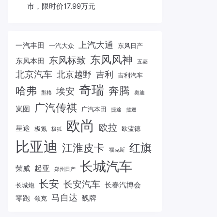
市，限时价17.99万元
上汽大通
一汽丰田
一汽大众
东风日产
东风风神
东风标致
东风本田
五菱
北京汽车
北京越野
吉利
吉利汽车
奇瑞
哈弗
奔腾
埃安
型格
奥迪
广汽传祺
岚图
广汽本田
捷途
揽巡
欧尚
欧拉
星途
极氪
欧蓝德
极狐
比亚迪
红旗
江淮皮卡
福克斯
长城汽车
起亚
荣威
郑州日产
长安
长安汽车
长春汽博会
长城炮
马自达
零跑
魏牌
领克