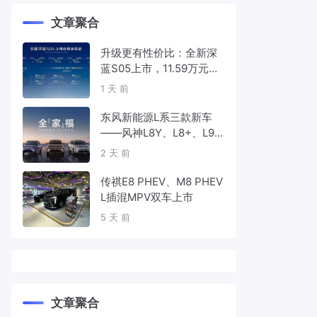
文章聚合
升级更有性价比：全新深
蓝S05上市，11.59万元起
售
1 天 前
东风新能源L系三款新车
——风神L8Y、L8+、L9
首发亮相，覆盖纯电、插
2 天 前
混、增程三种动力
传祺E8 PHEV、M8 PHEV
L插混MPV双车上市
5 天 前
文章聚合