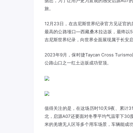
据悉，为了让用户更为直观的感受启源A07的
旅。
12月23日，在吉尼斯世界纪录官方见证官的
最高的公路垭口—西藏桑木拉达坂，最终以5720
吉尼斯世界纪录，向世界全面展现属于长安
2023年9月，保时捷Taycan Cross Tu
公路山口之一红土达坂成功登顶。
值得关注的是，在这场历时10天9夜、累计3
北，启源A07还要面对冬季平均气温零下30度
米的羌塘无人区等多个用车场景，车辆能成功