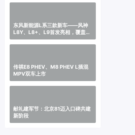
东风新能源L系三款新车——风神
L8Y、L8+、L9首发亮相，覆盖纯
电、插混、增程三种动力
传祺E8 PHEV、M8 PHEV L插混
MPV双车上市
献礼建军节：北京81迈入口碑共建
新阶段