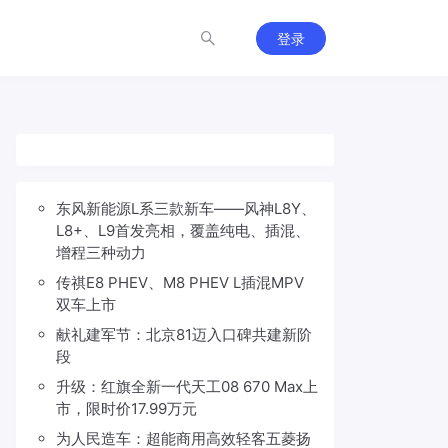
登录
东风新能源L系三款新车——风神L8Y、
L8+、L9首发亮相，覆盖纯电、插混、
增程三种动力
传祺E8 PHEV、M8 PHEV L插混MPV
双车上市
献礼建军节：北京81迈入口碑共建新阶
段
升级：红旗全新一代天工08 670 Max上
市，限时价17.99万元
为人民造车：超能商用高效轻客五菱扬