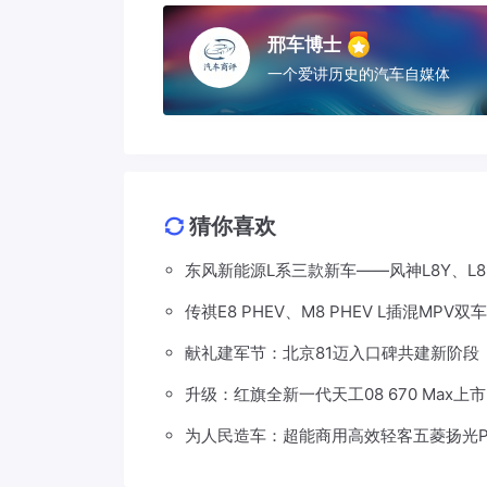
邢车博士
一个爱讲历史的汽车自媒体
猜你喜欢
东风新能源L系三款新车——风神L8Y、L
传祺E8 PHEV、M8 PHEV L插混MPV双
献礼建军节：北京81迈入口碑共建新阶段
升级：红旗全新一代天工08 670 Max上市
为人民造车：超能商用高效轻客五菱扬光P