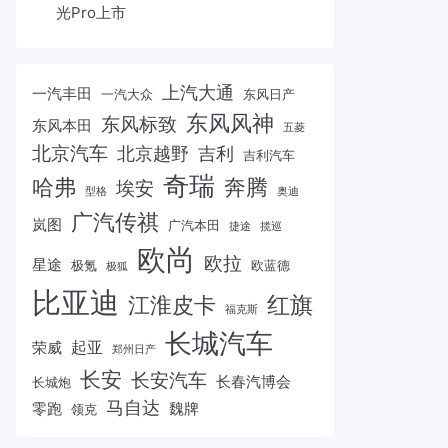
光Pro上市
上汽大通
一汽丰田
一汽大众
东风日产
东风风神
东风标致
东风本田
五菱
北京汽车
北京越野
吉利
吉利汽车
奇瑞
哈弗
奔腾
埃安
型格
奥迪
广汽传祺
岚图
广汽本田
捷途
揽巡
欧尚
欧拉
星途
极氪
欧蓝德
极狐
比亚迪
红旗
江淮皮卡
福克斯
长城汽车
起亚
荣威
郑州日产
长安
长安汽车
长春汽博会
长城炮
马自达
零跑
魏牌
领克