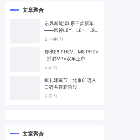
文章聚合
东风新能源L系三款新车
——风神L8Y、L8+、L9
首发亮相，覆盖纯电、插
21 小时 前
混、增程三种动力
传祺E8 PHEV、M8 PHEV
L插混MPV双车上市
4 天 前
献礼建军节：北京81迈入
口碑共建新阶段
5 天 前
文章聚合