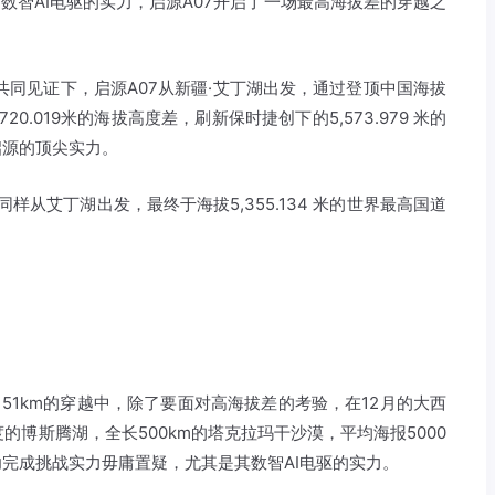
数智AI电驱的实力，启源A07开启了一场最高海拔差的穿越之
共同见证下，启源A07从新疆·艾丁湖出发，通过登顶中国海拔
.019米的海拔高度差，刷新保时捷创下的5,573.979 米的
启源的顶尖实力。
rismo同样从艾丁湖出发，最终于海拔5,355.134 米的世界最高国道
151km的穿越中，除了要面对高海拔差的考验，在12月的大西
的博斯腾湖，全长500km的塔克拉玛干沙漠，平均海报5000
完成挑战实力毋庸置疑，尤其是其数智AI电驱的实力。