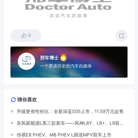
0
邢车博士
一个爱讲历史的汽车自媒体
猜你喜欢
升级更有性价比：全新深蓝S05上市，11.59万元起售
东风新能源L系三款新车——风神L8Y、L8+、L9首发
亮相，覆盖纯电、插混、增程三种动力
传祺E8 PHEV、M8 PHEV L插混MPV双车上市