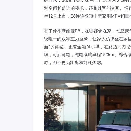
庭而来，从E8开始，家用车正式进入3.0
对空间和舒适的要求，还兼具智能交互、情
年12月上市，E8连连登顶中型家用MPV销量
有了传祺新能源E8，在哪都像在家。七座
级唯一的双零重力座椅，让家人仿佛坐在家
面”的体验，更有全新AI小祺，在路途时刻
牌，可油可电，纯电续航里程150km、综合
时，都不再为距离和能耗焦虑。