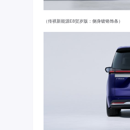
（传祺新能源E8贺岁版：侧身镀铬饰条）