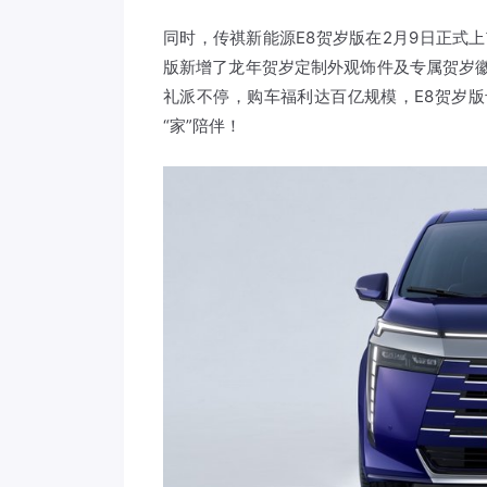
同时，传祺新能源E8贺岁版在2月9日正式上市
版新增了龙年贺岁定制外观饰件及专属贺岁徽标
礼派不停，购车福利达百亿规模，E8贺岁版
“家”陪伴！