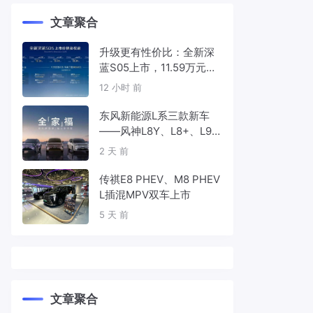
文章聚合
升级更有性价比：全新深
蓝S05上市，11.59万元起
售
12 小时 前
东风新能源L系三款新车
——风神L8Y、L8+、L9
首发亮相，覆盖纯电、插
2 天 前
混、增程三种动力
传祺E8 PHEV、M8 PHEV
L插混MPV双车上市
5 天 前
文章聚合