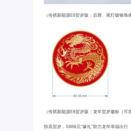
（传祺新能源E8贺岁版：后唇、尾灯镀铬饰
（传祺新能源E8贺岁版：龙年贺岁徽标（可
惊喜贺岁，5888元“壕礼”助力龙年幸福出行