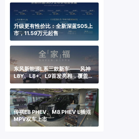
升级更有性价比：全新深蓝S05上
市，11.59万元起售
东风新能源L系三款新车——风神
L8Y、L8+、L9首发亮相，覆盖纯
电、插混、增程三种动力
传祺E8 PHEV、M8 PHEV L插混
MPV双车上市