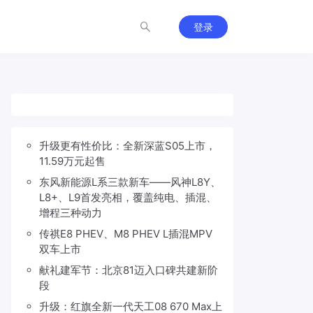
登录
升级更有性价比：全新深蓝S05上市，
11.59万元起售
东风新能源L系三款新车——风神L8Y、
L8+、L9首发亮相，覆盖纯电、插混、
增程三种动力
传祺E8 PHEV、M8 PHEV L插混MPV
双车上市
献礼建军节：北京81迈入口碑共建新阶
段
升级：红旗全新一代天工08 670 Max上