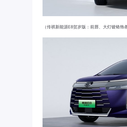
（传祺新能源E8贺岁版：前唇、大灯镀铬饰