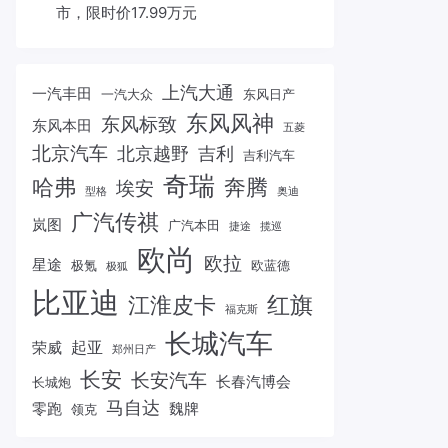
市，限时价17.99万元
上汽大通
一汽丰田
一汽大众
东风日产
东风风神
东风标致
东风本田
五菱
北京汽车
北京越野
吉利
吉利汽车
奇瑞
哈弗
奔腾
埃安
型格
奥迪
广汽传祺
岚图
广汽本田
捷途
揽巡
欧尚
欧拉
星途
极氪
欧蓝德
极狐
比亚迪
红旗
江淮皮卡
福克斯
长城汽车
起亚
荣威
郑州日产
长安
长安汽车
长春汽博会
长城炮
马自达
零跑
魏牌
领克