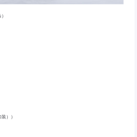
条）
加装））