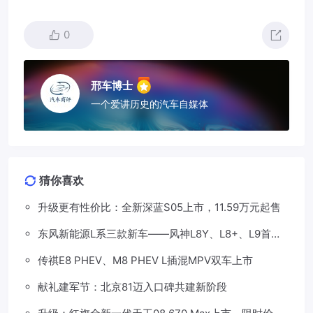
0
邢车博士
一个爱讲历史的汽车自媒体
猜你喜欢
升级更有性价比：全新深蓝S05上市，11.59万元起售
东风新能源L系三款新车——风神L8Y、L8+、L9首发
亮相，覆盖纯电、插混、增程三种动力
传祺E8 PHEV、M8 PHEV L插混MPV双车上市
献礼建军节：北京81迈入口碑共建新阶段