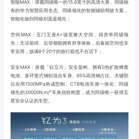
智能MAX：搭载同级唯一的15.6英寸的高清大屏、同级独
有的华为智慧应用生态、同级领先的智能辅助驾驶方案，
智能化做到同级别遥遥领先；
空间MAX：五门五座A+级宽奢大空间，得房率同级领
先；无论前排、后排都能拥有舒享体验，后备箱空间也非
常实用，放满6个20寸的旅行箱也不在话下；
安全MAX：搭载「钇立方」安全架构，拥有0热扩散蜂窝
电池、多环笼式钢铝混合车身、65%高强钢占比、关键部
位应用1500MPa热成型刚、CTB电池车身一体化、同级
领先的30000N.m/°车身扭转刚度，成为同级唯一获得五
星安全认证的车型。