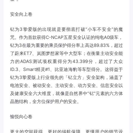
安全向上卷
钇为3挚爱版的出现就是要彻底打破“小车不安全”的魔
咒。作为首款获得C-NCAP五星安全认证的纯电A0级车，
钇为3在最为重要的乘员保护得分率上高达89.83%，超过
了蔚来ET7、岚图梦想家等中大型车；在衡量主动安全能
力的ADAS测试项权重得分为43.399分，超过了大众
ID.3、Smart精灵#1、比亚迪海豹等车型得分。这得益于
钇为3挚爱版上行业领先的「钇立方」安全架构，涵盖了
电池安全、被动安全、主动安全、动力安全、信息安全以
及健康安全六大维度，就像是自然界中“钇”元素的六方体
晶胞结构，全方位保护用户的安全。
愉悦向心卷
更大的空间获得、更好的续航保障、更懂用户的细节设