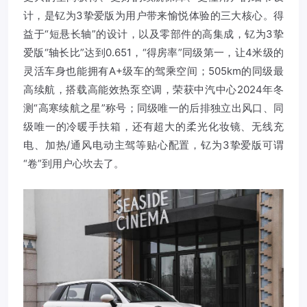
计，是钇为3挚爱版为用户带来愉悦体验的三大核心。得
益于“短悬长轴”的设计，以及零部件的高集成，钇为3挚
爱版“轴长比”达到0.651，“得房率”同级第一，让4米级的
灵活车身也能拥有A+级车的驾乘空间；505km的同级最
高续航，搭载高能效热泵空调，荣获中汽中心2024年冬
测“高寒续航之星”称号；同级唯一的后排独立出风口、同
级唯一的冷暖手扶箱，还有超大的柔光化妆镜、无线充
电、加热/通风电动主驾等贴心配置，钇为3挚爱版可谓
“卷”到用户心坎去了。