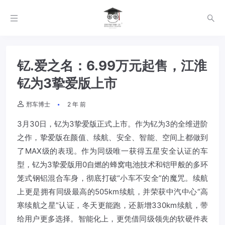
钇.爱之名：6.99万元起售，江淮
钇为3挚爱版上市
邢车博士
2 年 前
3月30日，钇为3挚爱版正式上市。作为钇为3的全维进阶
之作，挚爱版在颜值、续航、安全、智能、空间上都做到
了MAX级的表现。作为同级唯一获得五星安全认证的车
型，钇为3挚爱版用0自燃的蜂窝电池技术和铠甲般的多环
笼式钢铝混合车身，彻底打破“小车不安全”的魔咒。续航
上更是拥有同级最高的505km续航，并荣获中汽中心“高
寒续航之星”认证，冬天更能跑，还新增330km续航，带
给用户更多选择。智能化上，更凭借同级领先的软硬件表