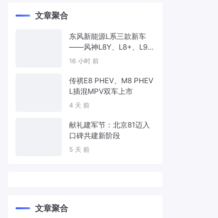
文章聚合
东风新能源L系三款新车
——风神L8Y、L8+、L9
首发亮相，覆盖纯电、插
16 小时 前
混、增程三种动力
传祺E8 PHEV、M8 PHEV
L插混MPV双车上市
4 天 前
献礼建军节：北京81迈入
口碑共建新阶段
5 天 前
文章聚合