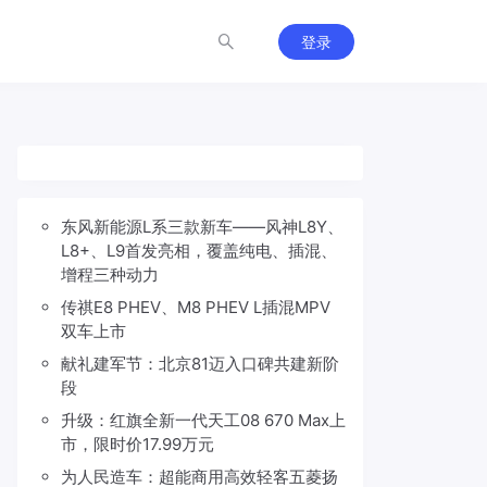
登录
东风新能源L系三款新车——风神L8Y、
L8+、L9首发亮相，覆盖纯电、插混、
增程三种动力
传祺E8 PHEV、M8 PHEV L插混MPV
双车上市
献礼建军节：北京81迈入口碑共建新阶
段
升级：红旗全新一代天工08 670 Max上
市，限时价17.99万元
为人民造车：超能商用高效轻客五菱扬