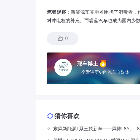
笔者观察
：新能源车充电难困扰了消费者，
对冲电桩的补充。而睿蓝汽车也成为国内少
0
邢车博士
一个爱讲历史的汽车自媒体
猜你喜欢
东风新能源L系三款新车——风神L8Y、L