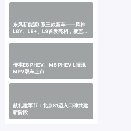
东风新能源L系三款新车——风神
L8Y、L8+、L9首发亮相，覆盖纯
电、插混、增程三种动力
传祺E8 PHEV、M8 PHEV L插混
MPV双车上市
献礼建军节：北京81迈入口碑共建
新阶段