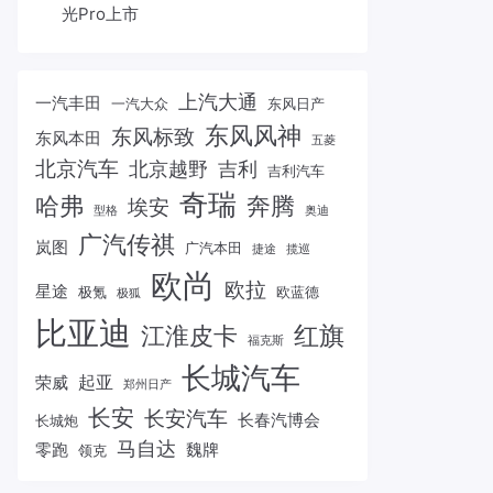
光Pro上市
上汽大通
一汽丰田
一汽大众
东风日产
东风风神
东风标致
东风本田
五菱
北京汽车
北京越野
吉利
吉利汽车
奇瑞
哈弗
奔腾
埃安
型格
奥迪
广汽传祺
岚图
广汽本田
捷途
揽巡
欧尚
欧拉
星途
极氪
欧蓝德
极狐
比亚迪
红旗
江淮皮卡
福克斯
长城汽车
起亚
荣威
郑州日产
长安
长安汽车
长春汽博会
长城炮
马自达
零跑
魏牌
领克