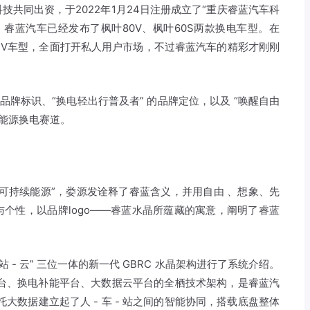
共同出资，于2022年1月24日注册成立了“重庆睿蓝汽车科
，睿蓝汽车已经发布了枫叶80V、枫叶60S两款换电车型。在
SUV车型，全面打开私人用户市场，不过睿蓝汽车的精彩才刚刚
品牌标识、“换电轻出行普及者” 的品牌定位，以及 “唤醒自由
新能源换电赛道。
可持续能源”，娄源发诠释了睿蓝含义，并用自由 、想象、先
个性，以品牌logo——睿蓝水晶所蕴藏的寓意，阐明了睿蓝
站 - 云” 三位一体的新一代 GBRC 水晶架构进行了系统介绍。
术平台、换电补能平台、大数据云平台的全栖技术架构，是睿蓝汽
托大数据建立起了人 - 车 - 站之间的智能协同，搭载底盘整体