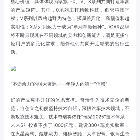
核心价值，具体体现为率旗下0、V、X系列共同打造丰富
的产品矩阵。其中，0系列主打精致科技，追求科技平
权；V系列以风格越野为特色，强调差异化、高颜值和超
实用性；X系列则致力于成为“单厢车新物种”。iCAR品牌
将不断展现其在不同领域的实力和创新能力，满足更多年
轻用户的多元化需求，陪伴他们共同开启精彩的出行生
活。
“不遗余力”的强大资源——年轻人的第一“信赖”
好的产品离不开好的体系支撑。奇瑞作为技术立企的典
范，自创立之初便坚持技术自研，深耕汽车技术领域，不
断攻克技术难关。技术奇瑞将依托“瑶光2025”技术体系，
未来5年投资不少于1000亿元，建设300+瑶光实验室，
在火星架构、鲲鹏动力、雄狮智舱、大卓智驾、银河生态