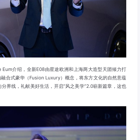
e Eum介绍，全新E08由星途欧洲和上海两大造型天团倾力打
式豪华（Fusion Luxury）概念，将东方文化的自然意蕴
分界线，礼献美好生活，开启“风之美学”2.0崭新篇章，这也