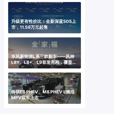
升级更有性价比：全新深蓝S05上
市，11.59万元起售
东风新能源L系三款新车——风神
L8Y、L8+、L9首发亮相，覆盖纯
电、插混、增程三种动力
传祺E8 PHEV、M8 PHEV L插混
MPV双车上市