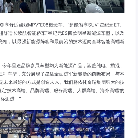
舒适旗舰MPV”E08概念车、“超能智享SUV”星纪元ET、
和“超舒适长续航智能轿车”星纪元ES四款明星新能源车型，以及
结亮相，以最强新能源阵容和最前沿的技术迈向全球智能高端新
，今年星途品牌参展车型均为新能源产品，涵盖纯电、插混、
V三种车型，充分展现了星途全面进军新能源的前瞻布局，与本
“遇见未来最好的方式是创造未来。我们将依托奇瑞集团强大的技
定‘技术高端、品牌高端、服务高端、人群高端、海外高端’的
标迈进。”