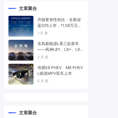
文章聚合
升级更有性价比：全新深
蓝S05上市，11.59万元起
售
1 天 前
东风新能源L系三款新车
——风神L8Y、L8+、L9
首发亮相，覆盖纯电、插
2 天 前
混、增程三种动力
传祺E8 PHEV、M8 PHEV
L插混MPV双车上市
5 天 前
文章聚合