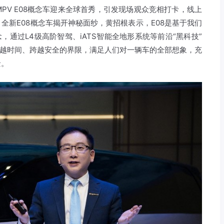
PV E08概念车迎来全球首秀，引发现场观众竞相打卡，线上
全新E08概念车揭开神秘面纱，黄招根表示，E08是基于我们
，通过L4级高阶智驾、iATS智能全地形系统等前沿“黑科技”
跨越时间、跨越安全的界限，满足人们对一辆车的全部想象，充
景。