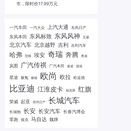
市，限时价17.99万元
上汽大通
一汽丰田
一汽大众
东风日产
东风风神
东风标致
东风本田
五菱
北京汽车
北京越野
吉利
吉利汽车
奇瑞
哈弗
奔腾
埃安
型格
奥迪
广汽传祺
岚图
广汽本田
捷途
揽巡
欧尚
欧拉
星途
极氪
欧蓝德
极狐
比亚迪
红旗
江淮皮卡
福克斯
长城汽车
起亚
荣威
郑州日产
长安
长安汽车
长春汽博会
长城炮
马自达
零跑
魏牌
领克