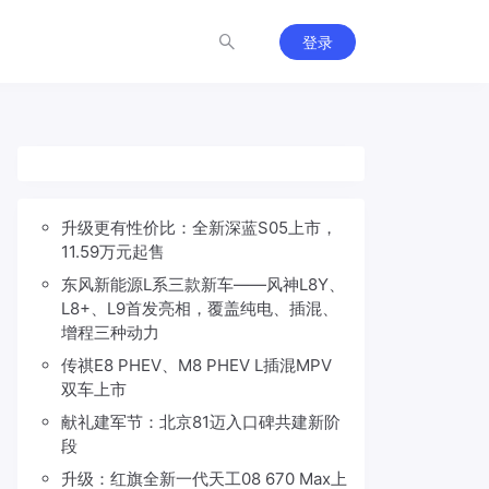
登录
升级更有性价比：全新深蓝S05上市，
11.59万元起售
东风新能源L系三款新车——风神L8Y、
L8+、L9首发亮相，覆盖纯电、插混、
增程三种动力
传祺E8 PHEV、M8 PHEV L插混MPV
双车上市
献礼建军节：北京81迈入口碑共建新阶
段
升级：红旗全新一代天工08 670 Max上