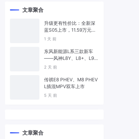
文章聚合
升级更有性价比：全新深
蓝S05上市，11.59万元起
售
1 天 前
东风新能源L系三款新车
——风神L8Y、L8+、L9
首发亮相，覆盖纯电、插
2 天 前
混、增程三种动力
传祺E8 PHEV、M8 PHEV
L插混MPV双车上市
5 天 前
文章聚合