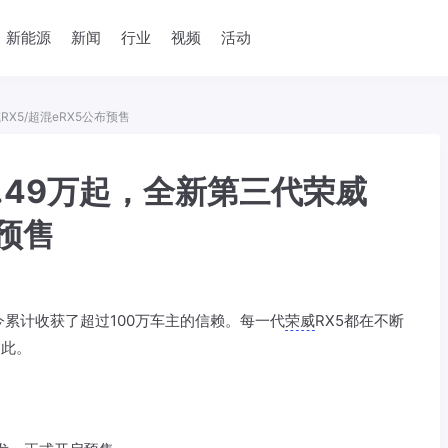
新能源
新闻
行业
视频
活动
X5/超混eRX5公布预售
.49万起，全新第三代荣威
布预售
如今累计收获了超过100万车主的信赖。每一代
荣威
RX5都在不断
如此。