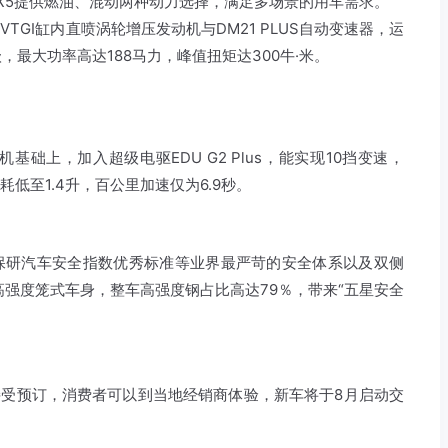
RX5提供燃油、混动两种动力选择，满足多场景的用车需求。
T VTGI缸内直喷涡轮增压发动机与DM21 PLUS自动变速器，运
最大功率高达188马力，峰值扭矩达300牛·米。
动机基础上，加入超级电驱EDU G2 Plus，能实现10挡变速，
油耗低至1.4升，百公里加速仅为6.9秒。
、中保研汽车安全指数优秀标准等业界最严苛的安全体系以及双侧
高强度笼式车身，整车高强度钢占比高达79％，带来“五星安全
始接受预订，消费者可以到当地经销商体验，新车将于8月启动交