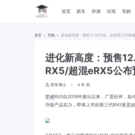
首页
新车
评测
试驾
导购
首页
导购
进化新高度：预售12.49万起，全新第三代荣威R
进化新高度：预售12
RX5/超混eRX5公
邢车博士
4 年 前
荣威
RX5自2016年推出以来，广受好评，
升级产品实力，即将上市的第三代RX5更是