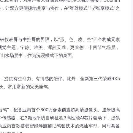
OSE音响，为用户带来身临其境的沉浸式视听盛宴。300mm
，让双方更便捷地共享与协作，在“智驾模式”与“智享模式”之
打破仪表屏与中控屏的界限，以“形、色、质、空”四个构成元素
I视觉主题，宁静、唯美、浑然天成，更首创二十四节气场景，
丽山水场景中，作为沉浸模式下的桌面。
流，提供有生命力、有情感的陪伴。此外，全新第三代荣威RX5
成长、常用常新的完美座驾。
智驾”，配备业内首个800万像素前置超高清摄像头、厘米级高
个传感器，在3颗地平线自研征程3高性能AI芯片驱动下，提供
ot）功能，成为业内首款搭载智能导航辅助驾驶技术的燃油车型。同时具备