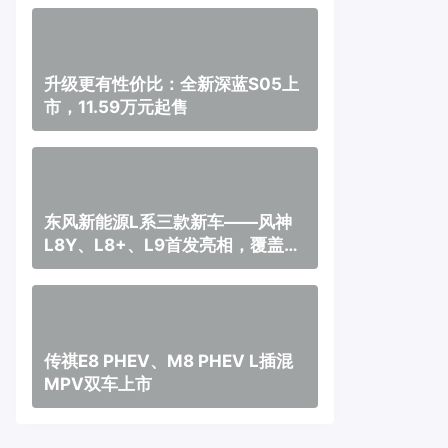
升级更有性价比：全新深蓝S05上
市，11.59万元起售
东风新能源L系三款新车——风神
L8Y、L8+、L9首发亮相，覆盖纯
电、插混、增程三种动力
传祺E8 PHEV、M8 PHEV L插混
MPV双车上市