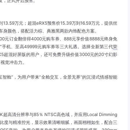
车齐发，正式开启预售。
到13.59万元；超混eRX5预售价15.39万到16.59万元，提供丝
车身颜色，搭配活力棕、典雅黑两款内饰配色方案。
00元订金翻倍得4000元购车券、888元享价值8888元终身免
”手机、至高49999元购车券等三大礼遇。选择全新第三代
荣
X5超混好屏版的用户，还可免费升级价值3000元的20寸幻影
具视觉冲击力。
互智舱”，为用户带来“全舱交互，全景无界”的沉浸式情感智能
清分辨率与85％ NTSC高色域，并应用Local Dimming
:1超高对比度与精准控光，显示效果清晰细腻，画面栩栩如生，配合三