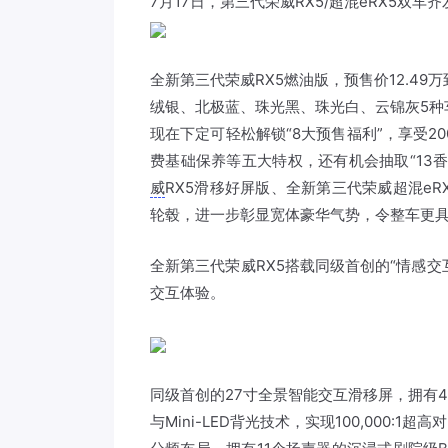
7月17日，第三代
荣威
RX5/超混eRX5双
全新第三代
荣威
RX5燃油版，预售价12.49万
绒银、北极蓝、珠光黑、珠光白、云锦灰5种
现在下定可轻松解锁“8大预售福利”，享受20
费基础保养等五大特权，还有机会抽取“13香
威
RX5滑移好屏版、全新第三代荣威超混eR
轮毂，进一步彰显宽体豪华气势，令整车更
全新第三代荣威RX5搭载同级首创的“情感交
交互体验。
同级首创的27寸全景智能交互滑移屏，拥有4K超高
与Mini-LED背光技术，实现100,000