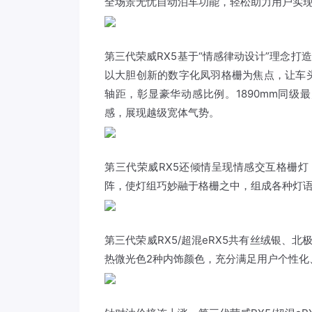
全场景无忧自动泊车功能，轻松助力用户实现
第三代荣威RX5基于“情感律动设计”理念打
以大胆创新的数字化凤羽格栅为焦点，让车头
轴距，彰显豪华动感比例。1890mm同级
感，展现越级宽体气势。
第三代荣威RX5还倾情呈现情感交互格栅灯，全
阵，使灯组巧妙融于格栅之中，组成各种灯
第三代荣威RX5/超混eRX5共有丝绒银、
热微光色2种内饰颜色，充分满足用户个性化