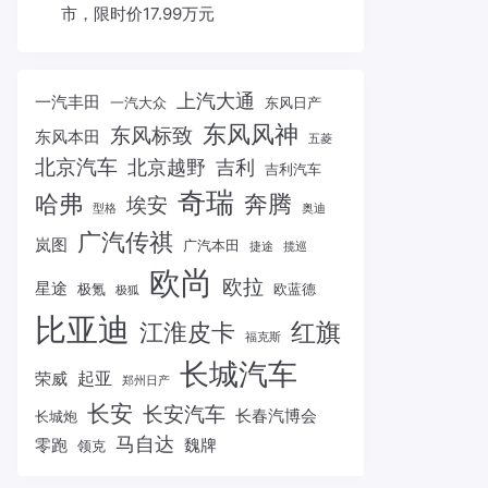
市，限时价17.99万元
上汽大通
一汽丰田
一汽大众
东风日产
东风风神
东风标致
东风本田
五菱
北京汽车
北京越野
吉利
吉利汽车
奇瑞
哈弗
奔腾
埃安
型格
奥迪
广汽传祺
岚图
广汽本田
捷途
揽巡
欧尚
欧拉
星途
极氪
欧蓝德
极狐
比亚迪
红旗
江淮皮卡
福克斯
长城汽车
起亚
荣威
郑州日产
长安
长安汽车
长春汽博会
长城炮
马自达
零跑
魏牌
领克