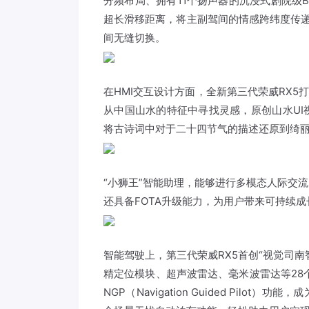
分频布局、拥有11个扬声器的沉浸式剧院级B
超长滑移距离，将主副驾间的情感跨纬度传递
间无缝切换。
在HMI交互设计方面，全新第三代荣威RX5
从中国山水的特征中寻找灵感，原创山水U
将古诗词中对于二十四节气的描述还原到绮
“小狮王”智能助理，能够进行多模态人际交
还具备FOTA升级能力，为用户带来可持续
智能驾驶上，第三代荣威RX5首创“视觉司南
精定位模块、超声波雷达、毫米波雷达等28
NGP（Navigation Guided Pil