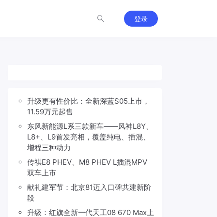
登录
升级更有性价比：全新深蓝S05上市，
11.59万元起售
东风新能源L系三款新车——风神L8Y、
L8+、L9首发亮相，覆盖纯电、插混、
增程三种动力
传祺E8 PHEV、M8 PHEV L插混MPV
双车上市
献礼建军节：北京81迈入口碑共建新阶
段
升级：红旗全新一代天工08 670 Max上