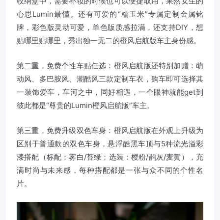
收纳盒中，需要补妆的时候也可以便捷取用，果然女生的
心思Lumin最懂。还有可爱的“糯玉米”专属定制金属铭
牌，彩色版灵动可爱，单色版质感拉满，还支持DIY，想
贴哪里贴哪里，秀出独一无二的橙风启航版车主身份感。
第二重，免费个性车贴任选：橙风启航版还特别加赠：萌
动风、多巴胺风、潮酷风三款定制车衣，购车即可选择其
一装饰爱车，车河之中，同好相遇，一个眼神就能get到
彼此都是“尊贵的Lumin橙风启航版”车主。
第三重，免费升级双色车身：橙风启航版在外观上升级为
区别于普通款的双色车身，悬浮酷黑车顶与5种流光溢彩
漆搭配（标配：雾白/苔绿；选装：樱粉/鹊灰/麦黄），充
满时尚与未来感，每种搭配都是一张与众不同的个性名
片。