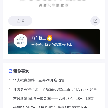
0
邢车博士
一个爱讲历史的汽车自媒体
猜你喜欢
华为乾崑加持：星海V6开启预售
升级更有性价比：全新深蓝S05上市，11.59万元起售
东风新能源L系三款新车——风神L8Y、L8+、L9首发
亮相，覆盖纯电、插混、增程三种动力
传祺E8 PHEV、M8 PHEV L插混MPV双车上市