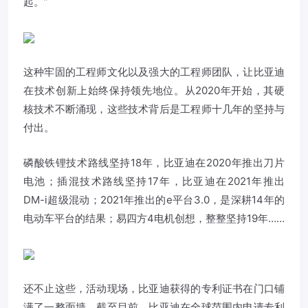
起。”
这种牢固的工程师文化以及强大的工程师团队，让比亚迪
在技术创新上始终保持领先地位。从2020年开始，其硬
核技术不断涌现，这些技术背后是工程师十几年的坚持与
付出。
磷酸铁锂技术路线坚持18年，比亚迪在2020年推出刀片
电池；插混技术路线坚持17年，比亚迪在2021年推出
DM-i超级混动；2021年推出的e平台3.0，是深耕14年的
电动车平台的结果；易四方4电机创想，整整坚持19年……
还不止这些，活动现场，比亚迪获得的专利证书在门口铺
满了一整面墙。截至目前，比亚迪在全球范围内申请专利