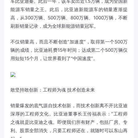
车比亚迪秦。此后一年，该车卖出近1.5万辆，成为全国新
能源车销量之王。此后，比亚迪新能源车的销量逐渐提
高，从300万辆、500万辆、800万辆、1000万辆，不断
刷新销量记录，成为全球新能源销量冠军。
不仅销量高，而且不断创造“加速度”，取得第一个500万
辆的成绩，比亚迪耗费15年时间；达成第二个500万辆仅
用短短15个月，让世界看到了“中国速度”。
敢坚持敢创新：工程师为魂 技术创造未来
销量爆发的底气源自技术创新，而技术创新离不开比亚迪
深厚的工程师文化。比亚迪董事长王传福表示：“工程师
之魂就是比亚迪之魂。即便我们所有财产，包括厂房、专
利、股票全部消失，只要工程师还在，就随时可以东山再