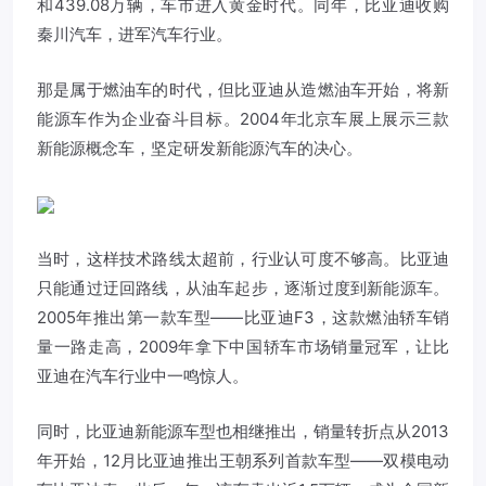
和439.08万辆，车市进入黄金时代。同年，比亚迪收购
秦川汽车，进军汽车行业。
那是属于燃油车的时代，但比亚迪从造燃油车开始，将新
能源车作为企业奋斗目标。2004年北京车展上展示三款
新能源概念车，坚定研发新能源汽车的决心。
当时，这样技术路线太超前，行业认可度不够高。比亚迪
只能通过迂回路线，从油车起步，逐渐过度到新能源车。
2005年推出第一款车型——比亚迪F3，这款燃油轿车销
量一路走高，2009年拿下中国轿车市场销量冠军，让比
亚迪在汽车行业中一鸣惊人。
同时，比亚迪新能源车型也相继推出，销量转折点从2013
年开始，12月比亚迪推出王朝系列首款车型——双模电动