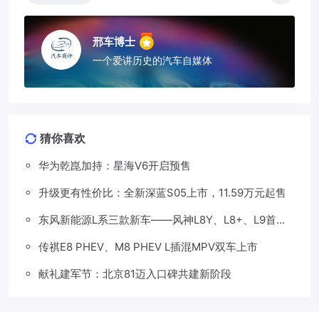
邢车博士
一个爱讲历史的汽车自媒体
猜你喜欢
华为乾崑加持：星海V6开启预售
升级更有性价比：全新深蓝S05上市，11.59万元起售
东风新能源L系三款新车——风神L8Y、L8+、L9首发
亮相，覆盖纯电、插混、增程三种动力
传祺E8 PHEV、M8 PHEV L插混MPV双车上市
献礼建军节：北京81迈入口碑共建新阶段