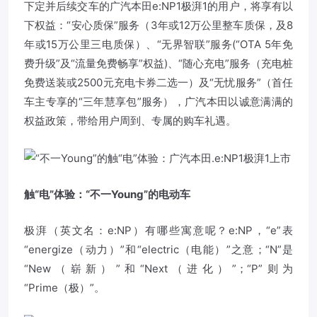
下定并后续交车的广汽本田e:NP1极湃1的用户，将享有以
下权益：“安心质保”服务（3年或12万公里整车质保，及8
年或15万公里三电质保）、“无界智联”服务(“OTA 5年免
费升级”及“流量免费畅享”权益)、“随心充电”服务（充电桩
免费送装或2500元充电卡券二选一）及“无忧服务”（首任
车主专享的“三年慧享包”服务），广汽本田以诚意满满的
权益政策，带给用户周到、专属的购车礼遇。
触“电”体验：“不一Young”的电动车
极湃（英文名：e:NP）有哪些寓意呢？e:NP，“e”表
“energize（动力）”和“electric（电能）”之意；“N”是
“New（崭新）”和“Next（进化）”；“P”则为
“Prime（极）”。