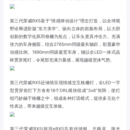
第三代荣威RX5基于“情感律动设计”理念打造，以全球视
野诠释进阶版“东方美学”。纵向立体的前脸布局，以大胆
创新的数字化凤羽格栅为焦点，让车头更具冲击力。充满
张力的车身侧面，结合2765mm同级最长轴距，彰显豪华
动感比例。1890mm同级最宽车身，辅以全LED一体式晶
眸贯穿尾灯，令尾部充满力量感，展现越级宽体气势。
第三代荣威RX5还倾情呈现情感交互格栅灯，全LED一字
型贯穿前灯下方各有18个DRL模块组成“3x6”矩阵，使灯
组巧妙融于格栅之中，组成各种灯语模式，提供多元化个
性表达，带来越级交互体验。
第三代荣威RX5/超混eRX5共有丝绒银、北极蓝、珠光