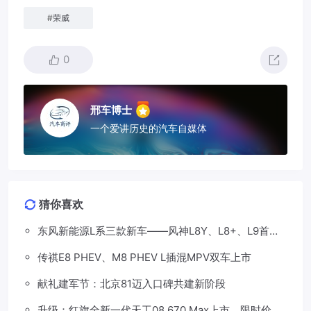
#
荣威
0
邢车博士
一个爱讲历史的汽车自媒体
猜你喜欢
东风新能源L系三款新车——风神L8Y、L8+、L9首发
亮相，覆盖纯电、插混、增程三种动力
传祺E8 PHEV、M8 PHEV L插混MPV双车上市
献礼建军节：北京81迈入口碑共建新阶段
升级：红旗全新一代天工08 670 Max上市，限时价