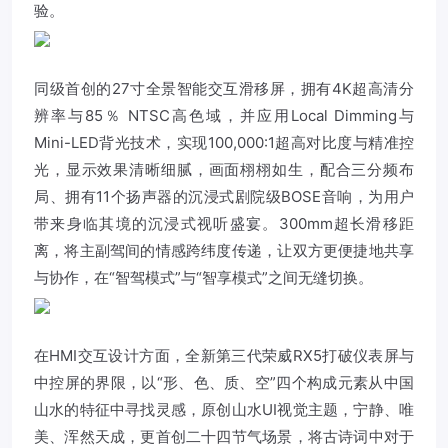
验。
同级首创的27寸全景智能交互滑移屏，拥有4K超高清分
辨率与85％ NTSC高色域，并应用Local Dimming与
Mini-LED背光技术，实现100,000:1超高对比度与精准控
光，显示效果清晰细腻，画面栩栩如生，配合三分频布
局、拥有11个扬声器的沉浸式剧院级BOSE音响，为用户
带来身临其境的沉浸式视听盛宴。300mm超长滑移距
离，将主副驾间的情感跨纬度传递，让双方更便捷地共享
与协作，在“智驾模式”与“智享模式”之间无缝切换。
在HMI交互设计方面，全新第三代荣威RX5打破仪表屏与
中控屏的界限，以“形、色、质、空”四个构成元素从中国
山水的特征中寻找灵感，原创山水UI视觉主题，宁静、唯
美、浑然天成，更首创二十四节气场景，将古诗词中对于