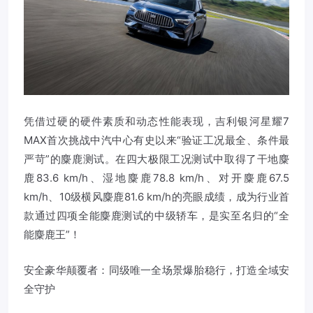
凭借过硬的硬件素质和动态性能表现，吉利银河星耀7
MAX首次挑战中汽中心有史以来“验证工况最全、条件最
严苛”的麋鹿测试。在四大极限工况测试中取得了干地麋
鹿83.6 km/h、湿地麋鹿78.8 km/h、对开麋鹿67.5
km/h、10级横风麋鹿81.6 km/h的亮眼成绩，成为行业首
款通过四项全能麋鹿测试的中级轿车，是实至名归的“全
能麋鹿王”！
安全豪华颠覆者：同级唯一全场景爆胎稳行，打造全域安
全守护