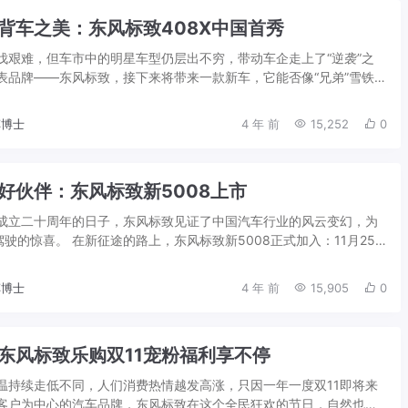
背车之美：东风标致408X中国首秀
伐艰难，但车市中的明星车型仍层出不穷，带动车企走上了“逆袭”之
表品牌——东风标致，接下来将带来一款新车，它能否像“兄弟”雪铁
风标致满血复活呢.........
博士
4 年 前
15,252
0
好伙伴：东风标致新5008上市
成立二十周年的日子，东风标致见证了中国汽车行业的风云变幻，为
驾驶的惊喜。 在新征途的路上，东风标致新5008正式加入：11月25
式上市，共有推出四款车型，...
博士
4 年 前
15,905
0
东风标致乐购双11宠粉福利享不停
温持续走低不同，人们消费热情越发高涨，只因一年一度双11即将来
客户为中心的汽车品牌，东风标致在这个全民狂欢的节日，自然也不