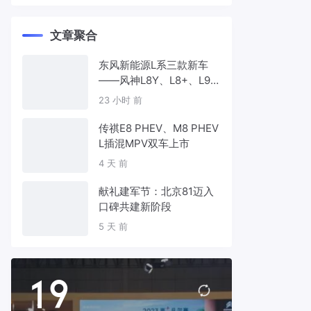
文章聚合
东风新能源L系三款新车
——风神L8Y、L8+、L9
首发亮相，覆盖纯电、插
23 小时 前
混、增程三种动力
传祺E8 PHEV、M8 PHEV
L插混MPV双车上市
4 天 前
献礼建军节：北京81迈入
口碑共建新阶段
5 天 前
19