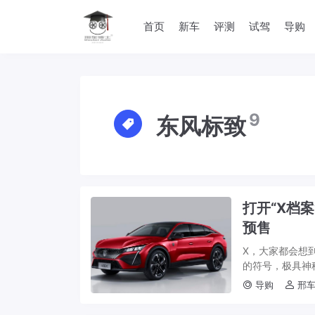
首页
新车
评测
试驾
导购
9
东风标致
打开“X档
预售
X，大家都会想
的符号，极具神
费者带来意想不
导购
邢车