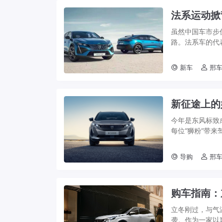
法系运动掀
虽然中国车市步
路。法系车的代
龙.凡尔赛一样，让东
新车
邢车
新征途上的
今年是东风标致
每位“狮粉”带来
日，新5008正
导购
邢车
购车指南：
立冬刚过，与气
袭。作为一家以