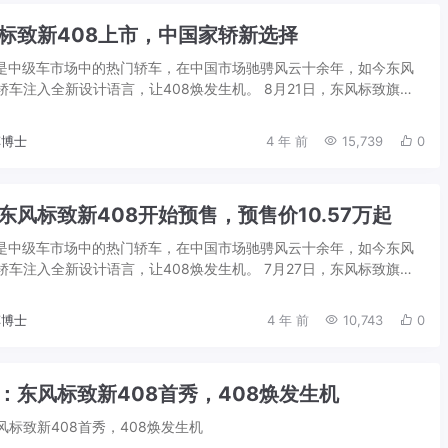
标致新408上市，中国家轿新选择
曾是中级车市场中的热门轿车，在中国市场驰骋风云十余年，如今东风
轿车注入全新设计语言，让408焕发生机。 8月21日，东风标致旗下
车型——新408正式上市，推...
博士
4 年 前
15,739
0
东风标致新408开始预售，预售价10.57万起
曾是中级车市场中的热门轿车，在中国市场驰骋风云十余年，如今东风
轿车注入全新设计语言，让408焕发生机。 7月27日，东风标致旗下
车型——新408开启预售，共...
博士
4 年 前
10,743
0
：东风标致新408首秀，408焕发生机
标致新408首秀，408焕发生机