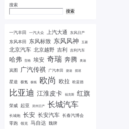
搜索
搜索
上汽大通
一汽丰田
一汽大众
东风日产
东风风神
东风标致
东风本田
五菱
北京汽车
北京越野
吉利
吉利汽车
奇瑞
哈弗
奔腾
埃安
型格
奥迪
广汽传祺
岚图
广汽本田
捷途
揽巡
欧尚
欧拉
星途
极氪
欧蓝德
极狐
比亚迪
红旗
江淮皮卡
福克斯
长城汽车
起亚
荣威
郑州日产
长安
长安汽车
长春汽博会
长城炮
马自达
零跑
魏牌
领克