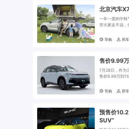
北京汽车X
一年一度的中秋
管大家走不远，
涨，特别是景区
导购
邢车
售价9.9
7月28日，作
售价9.99万到
燃油车车型，相信
导购
邢车
预售价10
SUV”