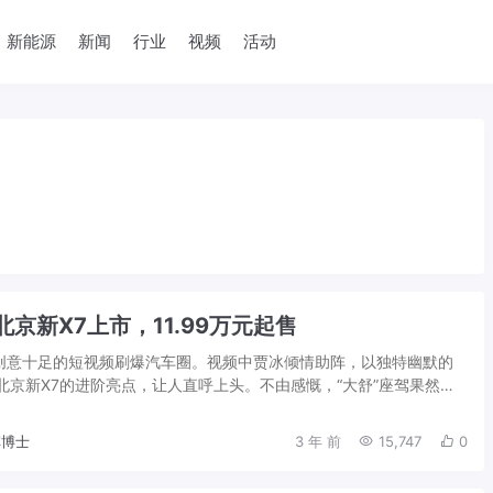
新能源
新闻
行业
视频
活动
北京新X7上市，11.99万元起售
个创意十足的短视频刷爆汽车圈。视频中贾冰倾情助阵，以独特幽默的
北京新X7的进阶亮点，让人直呼上头。不由感慨，“大舒”座驾果然很
据悉，基于对都市家庭生活出行需...
博士
3 年 前
15,747
0