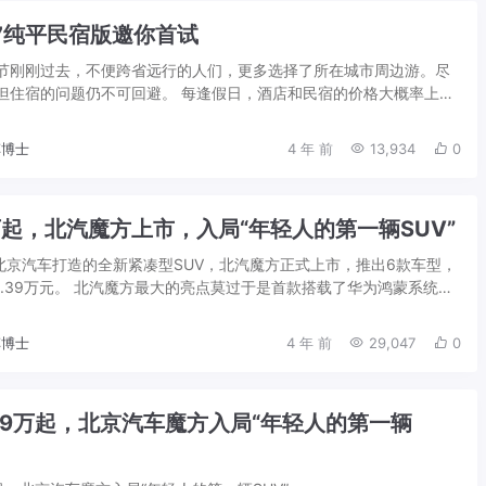
7纯平民宿版邀你首试
节刚刚过去，不便跨省远行的人们，更多选择了所在城市周边游。尽
但住宿的问题仍不可回避。 每逢假日，酒店和民宿的价格大概率上
周边，有时候真是一床难求。笔者的一位朋...
博士
4 年 前
13,934
0
9万起，北汽魔方上市，入局“年轻人的第一辆SUV”
为北京汽车打造的全新紧凑型SUV，北汽魔方正式上市，推出6款车型，
15.39万元。 北汽魔方最大的亮点莫过于是首款搭载了华为鸿蒙系统的
车机在操作性与流畅性...
博士
4 年 前
29,047
0
.29万起，北京汽车魔方入局“年轻人的第一辆