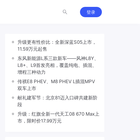
登录
升级更有性价比：全新深蓝S05上市，
11.59万元起售
东风新能源L系三款新车——风神L8Y、
L8+、L9首发亮相，覆盖纯电、插混、
增程三种动力
传祺E8 PHEV、M8 PHEV L插混MPV
双车上市
献礼建军节：北京81迈入口碑共建新阶
段
升级：红旗全新一代天工08 670 Max上
市，限时价17.99万元