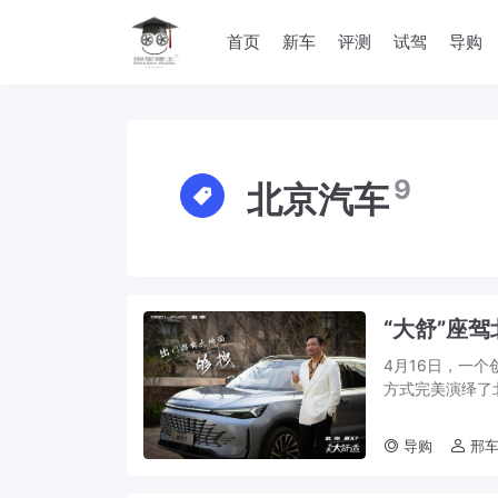
首页
新车
评测
试驾
导购
9
北京汽车
“大舒”座驾
4月16日，一
方式完美演绎了
拽，真会玩儿！ 
导购
邢车