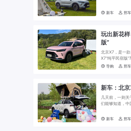
90后甚至00后
新车
邢车
玩出新花样
版”
北京X7，是一
X7“纯平民宿版
区域，让车主们开
导购
邢车
新车：北京
几天前，一则关
们能够知道，中国
式营业。 随着营
新车
邢车