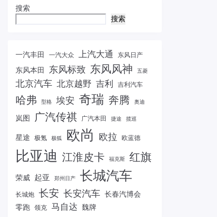
搜索
搜索
上汽大通
一汽丰田
一汽大众
东风日产
东风风神
东风标致
东风本田
五菱
北京汽车
北京越野
吉利
吉利汽车
奇瑞
哈弗
奔腾
埃安
型格
奥迪
广汽传祺
岚图
广汽本田
捷途
揽巡
欧尚
欧拉
星途
极氪
欧蓝德
极狐
比亚迪
红旗
江淮皮卡
福克斯
长城汽车
起亚
荣威
郑州日产
长安
长安汽车
长春汽博会
长城炮
马自达
零跑
魏牌
领克