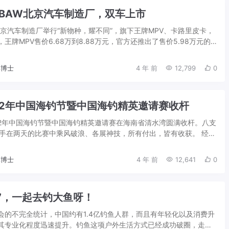
BAW北京汽车制造厂，双车上市
W北京汽车制造厂举行“新物种，耀不同”，旗下王牌MPV、卡路里皮卡，
王牌MPV售价6.68万到8.88万元，官方还推出了售价5.98万元的
；卡路里皮卡售...
博士
4 年 前
12,799
0
22年中国海钓节暨中国海钓精英邀请赛收杆
022年中国海钓节暨中国海钓精英邀请赛在海南省清水湾圆满收杆。八支
选手在两天的比赛中乘风破浪、各展神技，所有付出，皆有收获。 经过
角逐，三亚五洲队以总重量...
博士
4 年 前
12,641
0
7，一起去钓大鱼呀！
会的不完全统计，中国约有1.4亿钓鱼人群，而且有年轻化以及消费升
其专业化程度迅速提升。钓鱼这项户外生活方式已经成功破圈，走进