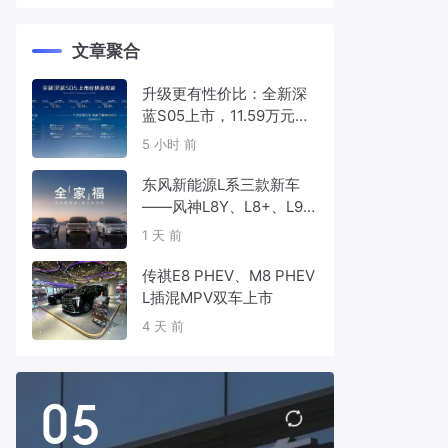
文章聚合
升级更有性价比：全新深
蓝S05上市，11.59万元起
售
5 小时 前
东风新能源L系三款新车
——风神L8Y、L8+、L9
首发亮相，覆盖纯电、插
1 天 前
混、增程三种动力
传祺E8 PHEV、M8 PHEV
L插混MPV双车上市
4 天 前
05