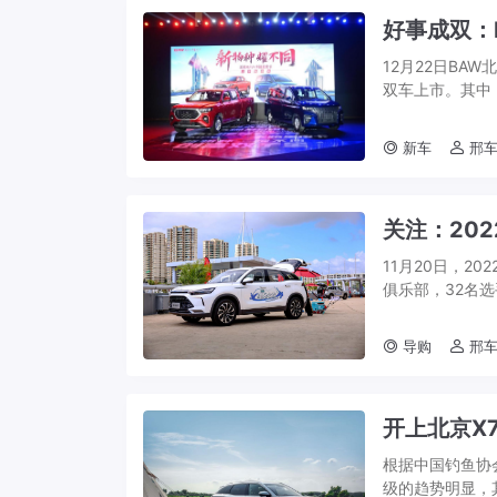
好事成双：
12月22日BA
双车上市。其中，
王牌MPV青春版
新车
邢车
关注：20
11月20日，2
俱乐部，32名
两天十几个小时的
导购
邢车
开上北京X
根据中国钓鱼协
级的趋势明显，