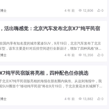
的生活，成为新一代年轻人消费的时...
博士
4 年 前
12,806
0
，活出嗨感觉：北京汽车发布北京X7“纯平民宿
款在国内享有知名度的城市紧凑SUV，9月19日，北京汽车发布了北京
”车型，该车主要是针对后排空间进行全新设计，增加了四种风格“休息”
上北京X7，玩出新花样...
博士
4 年 前
15,356
0
X7纯平民宿版将亮相，四种配色任你挑选
于北京X7纯平民宿版亮相的海报在朋友圈内疯传。从这则海报中，我
SUV圈首个“移动纯平民宿”将在9月19日，于北京黄花水长城脚下正
业日期的临近，北京汽车官方...
博士
4 年 前
13,882
0