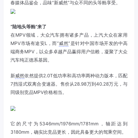
春媒体品鉴会，品味“新
威然
”与众不同的头等舱享受。
“陆地头等舱”来了
在MPV领域，大众汽车拥有诸多产品，上汽大众在家用
MPV市场有途安L，而“
威然
”是针对中国市场开发的中高
端商务MPV，以众多卓越产品赢得用户信赖，凝聚了大众
汽车纯正德系基因。
新
威然
依然提供2.0T低功率和高功率两种动力版本，匹配
7挡湿式双离合变速器。售价从28.98万到40.28万元，与
同级别竞品MPV价格相当。
它的尺寸为5346mm/1976mm/1781mm，轴距达到
3180mm，确实比竞品更长，因此具备更大的驾乘空间。