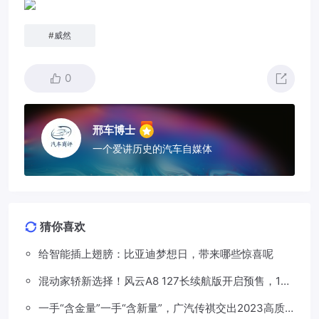
#
威然
0
邢车博士
一个爱讲历史的汽车自媒体
猜你喜欢
给智能插上翅膀：比亚迪梦想日，带来哪些惊喜呢
混动家轿新选择！风云A8 127长续航版开启预售，13
万元起
一手“含金量”一手“含新量”，广汽传祺交出2023高质