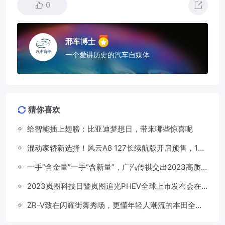
0
邢车博士
一个爱讲历史的汽车自媒体
猜你喜欢
给智能插上翅膀：比亚迪梦想日，带来哪些惊喜呢
混动家轿新选择！风云A8 127长续航版开启预售，13
万元起
一手“含金量”一手“含新量”，广汽传祺交出2023高质
量发展答卷
2023岚图科技日暨岚图追光PHEV全球上市发布会在
博鳌举行
ZR-V致在闪耀街舞秀场，更懂年轻人潮流的本田全球
SUV