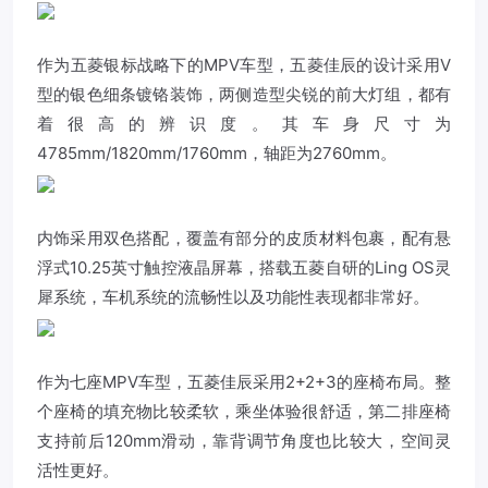
作为
五菱
银标战略下的MPV车型，
五菱
佳辰的设计采用V
型的银色细条镀铬装饰，两侧造型尖锐的前大灯组，都有
着很高的辨识度。其车身尺寸为
4785mm/1820mm/1760mm，轴距为2760mm。
内饰采用双色搭配，覆盖有部分的皮质材料包裹，配有悬
浮式10.25英寸触控液晶屏幕，搭载
五菱
自研的Ling OS灵
犀系统，车机系统的流畅性以及功能性表现都非常好。
作为七座MPV车型，五菱佳辰采用2+2+3的座椅布局。整
个座椅的填充物比较柔软，乘坐体验很舒适，第二排座椅
支持前后120mm滑动，靠背调节角度也比较大，空间灵
活性更好。