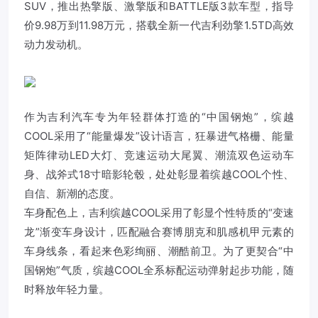
SUV，推出热擎版、激擎版和BATTLE版3款车型，指导
价9.98万到11.98万元，搭载全新一代吉利劲擎1.5TD高效
动力发动机。
作为
吉利汽车
专为年轻群体打造的“中国钢炮”，缤越
COOL采用了“能量爆发”设计语言，狂暴进气格栅、能量
矩阵律动LED大灯、竞速运动大尾翼、潮流双色运动车
身、战斧式18寸暗影轮毂，处处彰显着缤越COOL个性、
自信、新潮的态度。
车身配色上，吉利缤越COOL采用了彰显个性特质的“变速
龙”渐变车身设计，匹配融合赛博朋克和肌感机甲元素的
车身线条，看起来色彩绚丽、潮酷前卫。为了更契合“中
国钢炮”气质，缤越COOL全系标配运动弹射起步功能，随
时释放年轻力量。