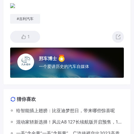
#
吉利汽车
1
邢车博士
一个爱讲历史的汽车自媒体
猜你喜欢
给智能插上翅膀：比亚迪梦想日，带来哪些惊喜呢
混动家轿新选择！风云A8 127长续航版开启预售，13
万元起
一手“含金量”一手“含新量”，广汽传祺交出2023高质