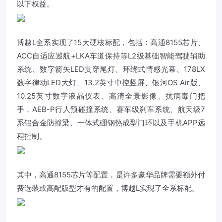
以下权益。
博越L全系实现了15大硬核标配，包括：高通8155芯片、
ACC自适应巡航+LKA车道保持等L2级基础智能驾驶辅助
系统、数字箭矢LED贯穿尾灯、环绕式情感光幕、178LX
数字律动LED大灯、13.2英寸中控竖屏、银河OS Air版、
10.25英寸数字液晶仪表、高清全景影像、抗病毒门把
手，AEB-P行人预碰撞系统、赛车级刹车系统、航天级7
系铝合金防撞梁、一体式硼钢热成型门环以及手机APP远
程控制。
其中，高通8155芯片等配置，是许多豪华品牌需要额外付
费选装或高配版型才有的配置，博越L实现了全系标配。