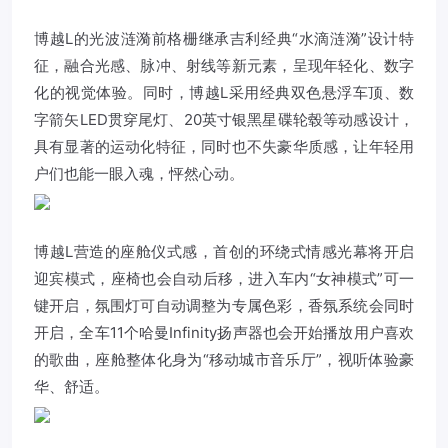
博越L的光波涟漪前格栅继承吉利经典“水滴涟漪”设计特
征，融合光感、脉冲、射线等新元素，呈现年轻化、数字
化的视觉体验。同时，博越L采用经典双色悬浮车顶、数
字箭矢LED贯穿尾灯、20英寸银黑星碟轮毂等动感设计，
具有显著的运动化特征，同时也不失豪华质感，让年轻用
户们也能一眼入魂，怦然心动。
博越L营造的座舱仪式感，首创的环绕式情感光幕将开启
迎宾模式，座椅也会自动后移，进入车内“女神模式”可一
键开启，氛围灯可自动调整为专属色彩，香氛系统会同时
开启，全车11个哈曼Infinity扬声器也会开始播放用户喜欢
的歌曲，座舱整体化身为“移动城市音乐厅”，视听体验豪
华、舒适。