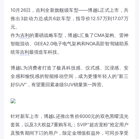
10月26日，
吉利
全新旗舰级车型——博越L正式上市，共
推出3款动力总成共6款车型，指导价12.57万到17.07万
元。
作为
吉利
的重磅战略车型，博越L汇集了CMA架构、雷神
智能混动、GEEA2.0电子电气架构和NOA高阶智驾辅助系
统等
吉利
最强造车科技。
博越L为消费者打造了极具科技感、仪式感、沉浸感、安
全感和愉悦感的智能移动空间，成为更懂年轻人的“新三
好SUV”，有望重回紧凑级SUV销量第一阵营。
针对新车上市，博越L还推出售价6000元的双色黑曜流光
套装，以及3大权益7重购车礼；SVIP“超吉宠粉”抢定用户
及预售期间下订的用户，除定金增值权益外，可同步享受