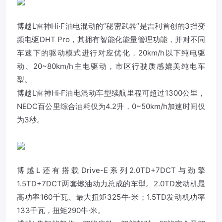
博越L雷神Hi·F油电混动的“秘密武器”是吉利首创的3挡变
频电驱DHT Pro，其拥有智能化能量管理功能，并对不同
车速下的驱动模式进行对应优化，20km/h以下纯电驱
动、20~80km/h主电驱动，市区行驶质感媲美纯电车
型。
博越L雷神Hi·F油电混动车型续航里程可超过1300公里，
NEDC百公里综合油耗仅为4.2升，0~50km/h加速时间仅
为3秒。
博越L还有搭载Drive-E系列2.0TD+7DCT与劲擎
1.5TD+7DCT两套燃油动力总成的车型。2.0TD发动机最
高功率160千瓦、最大扭矩325牛·米；1.5TD发动机功率
133千瓦，扭矩290牛·米。