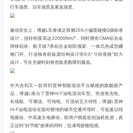
行车场景、泊车场景及紧急场景。
被动安全上，博越L车身满足双侧25%小偏置碰撞G级标准
设计，扭转刚度高达32000Nm/°，同时拥有CMA铝合金
滑移铝块、航天级7系铝合金前防撞梁、一体式热成型硼
钢门环、行业独有前纵梁结构设计等6大“斗转星移”卸力
设计，可在关键时刻将危险系数降到最低。
作为吉利又一款得到雷神智能混动平台赋能的旗舰级产
品，博越L推出了雷神Hi·F油电混动车型。凭借免充电、
长续航、可燃油、可纯电、可混动五大特性，博越L雷神
Hi·F油电混动在面对拥堵的城市交通环境时，可低速以纯
电驱动、中高速主电驱动，助用户彻底告别油耗焦虑，真
正达到“好节能”效果的同时，拉满驾驶愉悦感。