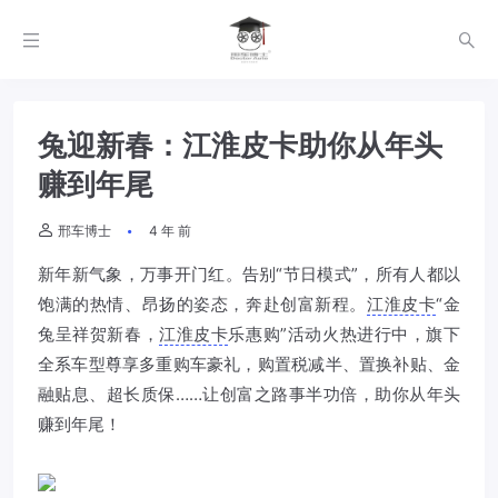
兔迎新春：江淮皮卡助你从年头
赚到年尾
邢车博士
4 年 前
新年新气象，万事开门红。告别“节日模式”，所有人都以
饱满的热情、昂扬的姿态，奔赴创富新程。
江淮皮卡
“金
兔呈祥贺新春，
江淮皮卡
乐惠购”活动火热进行中，旗下
全系车型尊享多重购车豪礼，购置税减半、置换补贴、金
融贴息、超长质保……让创富之路事半功倍，助你从年头
赚到年尾！