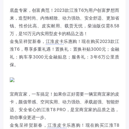
底盘专家，创富典范！2023款江淮T6为用户创富梦想而
来，造型时尚、内饰精致、动力强劲、安全舒适、更加省
钱、性价比高、皮实耐用、载货无忧，柴油版仅需8.58
万，是10万元内实用型皮卡的精品之选！
金兔呈祥贺新春，
江淮皮卡
乐惠购！现在购买2023款江
淮T6，尊享多重礼遇！置换礼：置换补贴3000元；金融
礼：购车享3000元金融贴息；服务礼：3年6万公里质
保。
宜商宜家，一车搞定！如果你正好需要一辆宜商宜家的皮
卡，颜值带感、空间实用、动力强劲、承载超强、智能舒
适、安全省心的江淮T8 PRO，是宜商宜家的品质之选，
助你事业更进一步。
金兔呈祥贺新春，
江淮皮卡
乐惠购！现在购买江淮T8