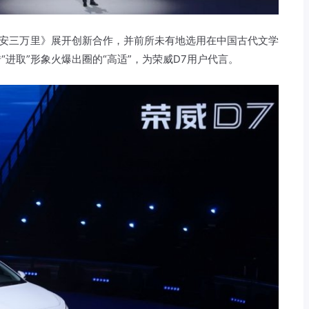
《长安三万里》展开创新合作，并前所未有地选用在中国古代文学
进取”形象火爆出圈的“高适”，为荣威D7用户代言。