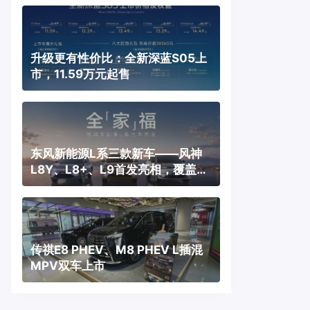
升级更有性价比：全新深蓝S05上
市，11.59万元起售
东风新能源L系三款新车——风神
L8Y、L8+、L9首发亮相，覆盖纯
电、插混、增程三种动力
传祺E8 PHEV、M8 PHEV L插混
MPV双车上市