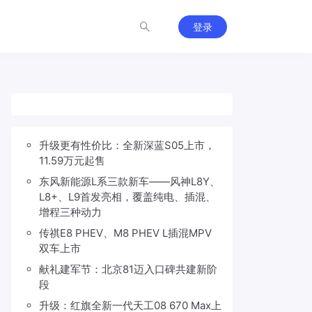
登录
升级更有性价比：全新深蓝S05上市，
11.59万元起售
东风新能源L系三款新车——风神L8Y、
L8+、L9首发亮相，覆盖纯电、插混、
增程三种动力
传祺E8 PHEV、M8 PHEV L插混MPV
双车上市
献礼建军节：北京81迈入口碑共建新阶
段
升级：红旗全新一代天工08 670 Max上