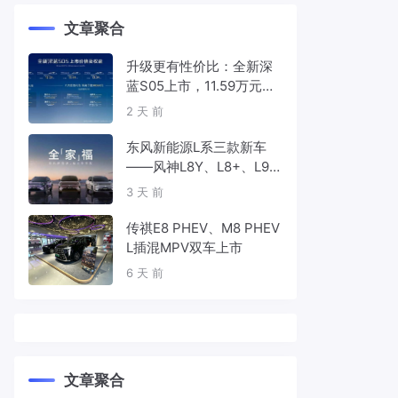
文章聚合
升级更有性价比：全新深
蓝S05上市，11.59万元起
售
2 天 前
东风新能源L系三款新车
——风神L8Y、L8+、L9
首发亮相，覆盖纯电、插
3 天 前
混、增程三种动力
传祺E8 PHEV、M8 PHEV
L插混MPV双车上市
6 天 前
文章聚合