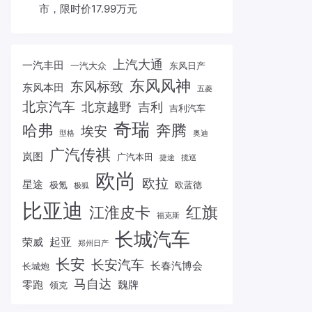
市，限时价17.99万元
上汽大通
一汽丰田
一汽大众
东风日产
东风风神
东风标致
东风本田
五菱
北京汽车
北京越野
吉利
吉利汽车
奇瑞
哈弗
奔腾
埃安
型格
奥迪
广汽传祺
岚图
广汽本田
捷途
揽巡
欧尚
欧拉
星途
极氪
欧蓝德
极狐
比亚迪
红旗
江淮皮卡
福克斯
长城汽车
起亚
荣威
郑州日产
长安
长安汽车
长春汽博会
长城炮
马自达
零跑
魏牌
领克