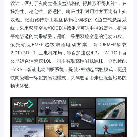
设计，区别于友商竞品底盘结构的“得其形不得其神”，在
操控性、稳定性、舒适性、响应性和耐用性方面均有出众
表现。经由路特斯工程团队精心调校的飞鱼空气悬架系
统，采用双腔空悬和CCD连续阻尼可调电控减震器，提供
平稳舒适的驾乘感受，是唯一采用双腔空悬的混动SUV。
依托领克EM-P超级增程电动方案，新09EM-P搭载
2.0T+3DHT+三电机布局，零百加速仅4.9s，WLTC下百
公里综合油耗仅1.0L，同步实现高性能低油耗。全系标配
FYRA-E智能电动四驱系统，提供7种动态驾驶模式，更提
供同级唯一标配的雪地模式，为驾驶者带来征服全地形的
畅快体验。