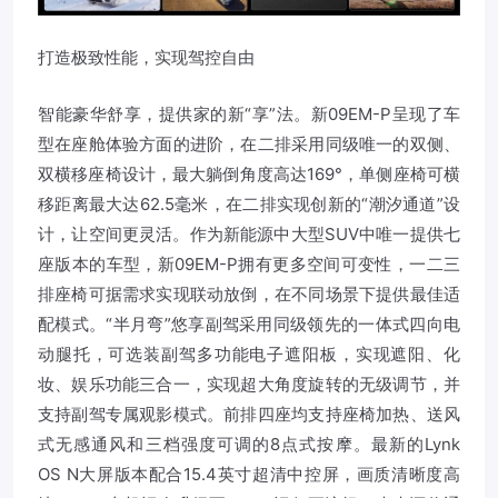
打造极致性能，实现驾控自由
智能豪华舒享，提供家的新“享”法。新09EM-P呈现了车
型在座舱体验方面的进阶，在二排采用同级唯一的双侧、
双横移座椅设计，最大躺倒角度高达169°，单侧座椅可横
移距离最大达62.5毫米，在二排实现创新的“潮汐通道”设
计，让空间更灵活。作为新能源中大型SUV中唯一提供七
座版本的车型，新09EM-P拥有更多空间可变性，一二三
排座椅可据需求实现联动放倒，在不同场景下提供最佳适
配模式。“半月弯”悠享副驾采用同级领先的一体式四向电
动腿托，可选装副驾多功能电子遮阳板，实现遮阳、化
妆、娱乐功能三合一，实现超大角度旋转的无级调节，并
支持副驾专属观影模式。前排四座均支持座椅加热、送风
式无感通风和三档强度可调的8点式按摩。最新的Lynk
OS N大屏版本配合15.4英寸超清中控屏，画质清晰度高