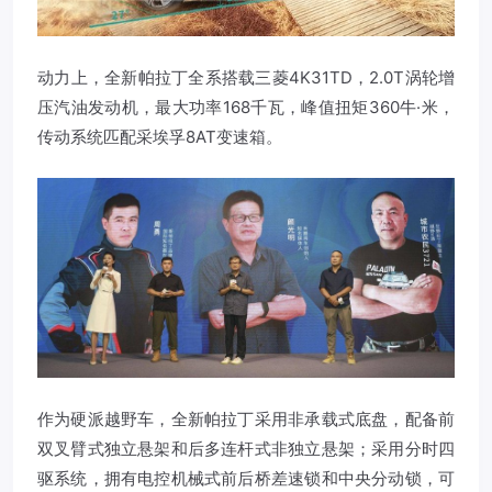
动力上，全新帕拉丁全系搭载三菱4K31TD，2.0T涡轮增
压汽油发动机，最大功率168千瓦，峰值扭矩360牛·米，
传动系统匹配采埃孚8AT变速箱。
作为硬派越野车，全新帕拉丁采用非承载式底盘，配备前
双叉臂式独立悬架和后多连杆式非独立悬架；采用分时四
驱系统，拥有电控机械式前后桥差速锁和中央分动锁，可