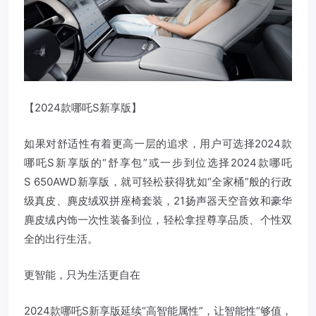
【2024款哪吒S新享版】
如果对舒适性有着更高一层的追求，用户可选择2024款
哪吒S新享版的“舒享包”或一步到位选择2024款哪吒
S 650AWD新享版，就可轻松获得犹如“全家桶”般的行政
级真皮、麂皮绒双拼座椅套装，21扬声器天空音效和豪华
麂皮绒内饰一次性装备到位，轻松拿捏尊享品质、个性双
全的出行生活。
更智能，只为生活更自在
2024款哪吒S新享版延续“高智能属性”，让智能性“够值，