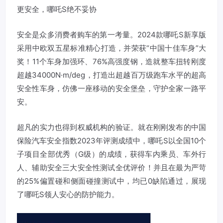
更安全，哪吒S绝不妥协
安全是众多消费者购车的第一考量。2024款哪吒S新享版
采用中欧双五星标准精心打造，并荣获“中国十佳车身”大
奖！11个车身加强环、76%高强度钢，造就整车扭转刚度
超越34000N·m/deg，打造出超越百万级跑车水平的超高
安全性车身，仿佛一座移动的安全堡垒，守护全家一路平
安。
超凡的实力也得到权威机构的验证。就在刚刚发布的中国
保险汽车安全指数2023年评测成绩中，哪吒S以全国10个
子项目全部优秀（G级）的成绩，获得车内乘员、车外行
人、辅助安全三大安全性测试全优评价！并且在最为严苛
的25%偏置碰和侧面碰撞测试中，均已0缺陷通过，展现
了哪吒S领人安心的防护能力。