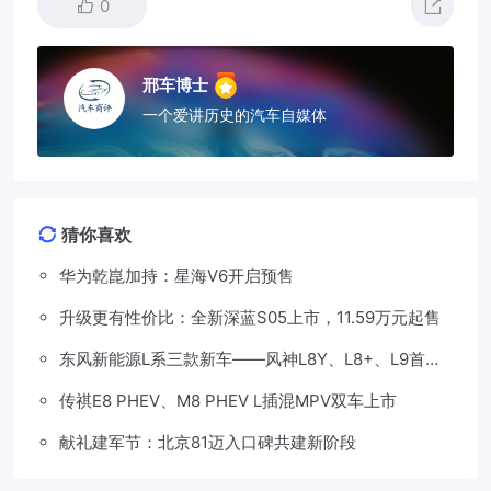
0
邢车博士
一个爱讲历史的汽车自媒体
猜你喜欢
华为乾崑加持：星海V6开启预售
升级更有性价比：全新深蓝S05上市，11.59万元起售
东风新能源L系三款新车——风神L8Y、L8+、L9首发
亮相，覆盖纯电、插混、增程三种动力
传祺E8 PHEV、M8 PHEV L插混MPV双车上市
献礼建军节：北京81迈入口碑共建新阶段