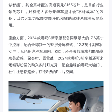
够智能”。其全系标配的高通骁龙8155芯片，是目前行业
领先芯片，只有绝大多数豪华车型才会“不计成本”的装
备，以强大算力赋能智能座舱和辅助驾驶系统等智能应
用。
座舱方面，2024款哪吒S新享版配备同级最大的17.6英寸
中控屏，配合全球独一的竖屏分屏模式、12.3英寸副驾仙
女屏，无论用户驻车刷剧、K歌，还是激战游戏都能畅享
臻美质感。聚会时、露营处，2024款哪吒S新享版还可来
场精彩纷呈的助兴实时灯光秀，配合趣味的哪吒大嗓门，
社牛社恐都超爱，打造S级的Party空间。