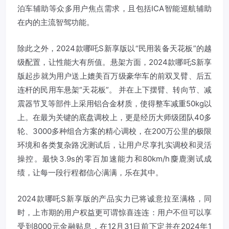
泊车辅助等众多用户焦点需求，且包括ICA智能巡航辅助
在内的主流智驾功能。
除此之外，2024款哪吒S新享版以“民用装备天花板”的越
级配置，让性能大有所值。悬架方面，2024款哪吒S新享
版起步就为用户送上媲美百万级豪华车的前双叉臂、后五
连杆的民用车悬架“天花板”。 并在上下摆臂、转向节、减
震器节叉等部件上采用铝合金材质，使得整车减重50kg以
上。在最为关键的底盘调校上，更是经历大师级团队40多
轮、3000多种组合方案的精心调校，在200万公里的极限
环境和各类复杂路况测试后，让用户尽享扎实调校和灵活
操控。最快3.9s的零百加速能力和80km/h麋鹿测试成
绩，让每一段行程都信心满满，乐在其中。
2024款哪吒S新享版的产品实力已将诚意拉至满格，同
时，上市期的用户权益更可谓惊喜连连：用户不但可以享
受到8000元金融贴息，在12月31日前下定并在2024年1