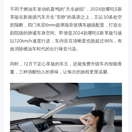
不同于燃油车发动机轰鸣的“天生缺陷”，2024款哪吒S新
享版在新能源汽车天生“安静”的基因之上，又以30多处空
腔隔断，四门夹层6mm超厚隔音玻璃等越级配置，打造出
剧院级的静谧车身空间。即便是2024款哪吒S新享版匀速
以120km/h速度行进，车内语言清晰度也能超过86%，有
效消除燃油车时代的出行噪音污染。
同时，12月下定心享版的车主，还能免费升级车内智能香
薰，三种清醒怡人的香味，让每次的旅程更显温馨。