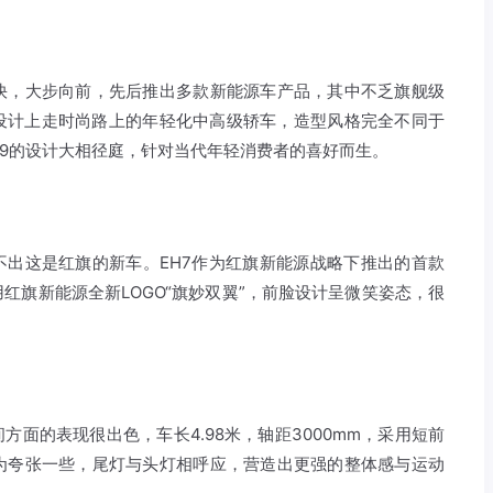
快，大步向前，先后推出多款新能源车产品，其中不乏旗舰级
在设计上走时尚路上的年轻化中高级轿车，造型风格完全不同于
-HS9的设计大相径庭，针对当代年轻消费者的喜好而生。
不出这是红旗的新车。EH7作为红旗新能源战略下推出的首款
红旗新能源全新LOGO“旗妙双翼”，前脸设计呈微笑姿态，很
方面的表现很出色，车长4.98米，轴距3000mm，采用短前
为夸张一些，尾灯与头灯相呼应，营造出更强的整体感与运动