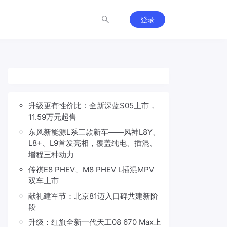
登录
升级更有性价比：全新深蓝S05上市，
11.59万元起售
东风新能源L系三款新车——风神L8Y、
L8+、L9首发亮相，覆盖纯电、插混、
增程三种动力
传祺E8 PHEV、M8 PHEV L插混MPV
双车上市
献礼建军节：北京81迈入口碑共建新阶
段
升级：红旗全新一代天工08 670 Max上