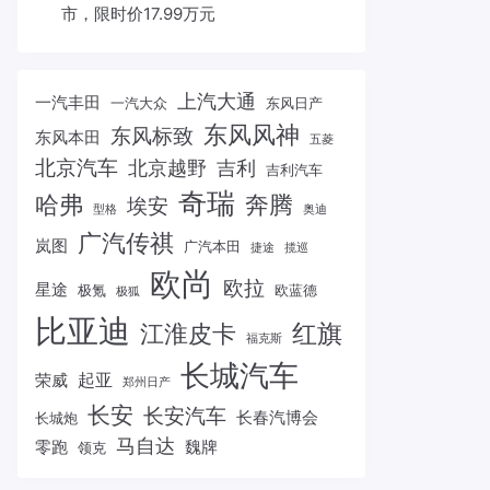
市，限时价17.99万元
上汽大通
一汽丰田
一汽大众
东风日产
东风风神
东风标致
东风本田
五菱
北京汽车
北京越野
吉利
吉利汽车
奇瑞
哈弗
奔腾
埃安
型格
奥迪
广汽传祺
岚图
广汽本田
捷途
揽巡
欧尚
欧拉
星途
极氪
欧蓝德
极狐
比亚迪
红旗
江淮皮卡
福克斯
长城汽车
起亚
荣威
郑州日产
长安
长安汽车
长春汽博会
长城炮
马自达
零跑
魏牌
领克