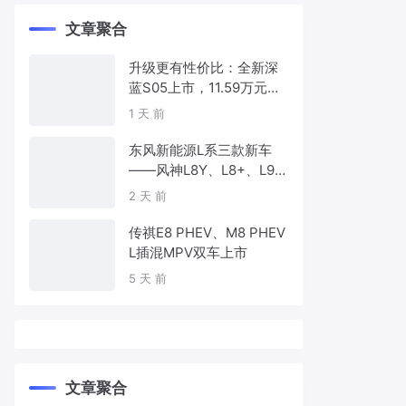
文章聚合
升级更有性价比：全新深
蓝S05上市，11.59万元起
售
1 天 前
东风新能源L系三款新车
——风神L8Y、L8+、L9
首发亮相，覆盖纯电、插
2 天 前
混、增程三种动力
传祺E8 PHEV、M8 PHEV
L插混MPV双车上市
5 天 前
文章聚合