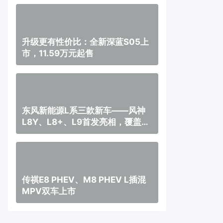
升级更有性价比：全新深蓝S05上
市，11.59万元起售
东风新能源L系三款新车——风神
L8Y、L8+、L9首发亮相，覆盖纯
电、插混、增程三种动力
传祺E8 PHEV、M8 PHEV L插混
MPV双车上市