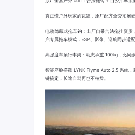
原厂全套户外 buff！合法拖钩 + 百公斤车
真正懂户外玩家的瓦罐，原厂配齐全套拓展
电动隐藏式拖车钩：出厂自带合法拖挂资质
启专属拖车模式，ESP、影像、巡航同步适
高强度车顶行李架：动态承重 100kg，比同
智能座舱搭载 LYNK Flyme Auto 2.
键搞定，长途自驾再也不枯燥。