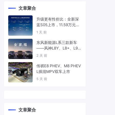
文章聚合
升级更有性价比：全新深
蓝S05上市，11.59万元起
售
1 天 前
东风新能源L系三款新车
——风神L8Y、L8+、L9
首发亮相，覆盖纯电、插
2 天 前
混、增程三种动力
传祺E8 PHEV、M8 PHEV
L插混MPV双车上市
5 天 前
文章聚合