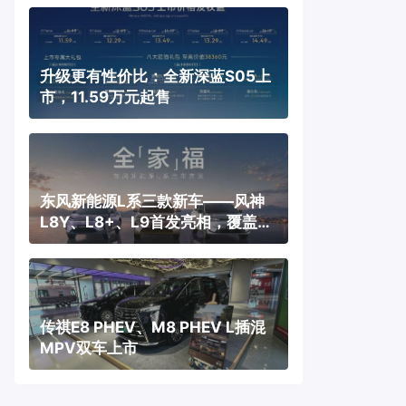
升级更有性价比：全新深蓝S05上
市，11.59万元起售
东风新能源L系三款新车——风神
L8Y、L8+、L9首发亮相，覆盖纯
电、插混、增程三种动力
传祺E8 PHEV、M8 PHEV L插混
MPV双车上市