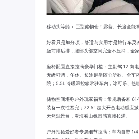
移动头等舱 + 巨型储物仓！露营、长途全能
好看只是加分项，舒适与实用才是旅行车灵魂，领
坐前排后排，腿部头部空间完全不压抑，全
座椅配置直接拉满豪华门槛：主副驾 12 向电动调
无级可调，午休、长途躺坐随心所欲。全车搭配 
院；5.5L 冷暖温控箱常驻车内，冰可乐、
储物空间堪称户外玩家福音：常规后备厢 614
装备一次性塞完；72.5° 超大开合电动感
天然观景台，看海看山氛围感直接拉满。
户外拍摄爱好者专属细节拉满：车内自带 1/4 