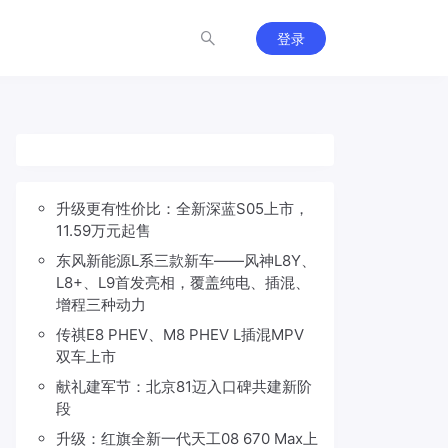
登录
升级更有性价比：全新深蓝S05上市，
11.59万元起售
东风新能源L系三款新车——风神L8Y、
L8+、L9首发亮相，覆盖纯电、插混、
增程三种动力
传祺E8 PHEV、M8 PHEV L插混MPV
双车上市
献礼建军节：北京81迈入口碑共建新阶
段
升级：红旗全新一代天工08 670 Max上