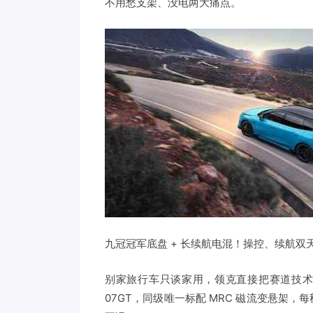
不用愁支架、没电两大痛点。
九冠冠军底盘 + 长续航电混！操控、续航双
别家旅行车只谈家用，领克直接把赛道技术下
07GT，同级唯一标配 MRC 磁流变悬架