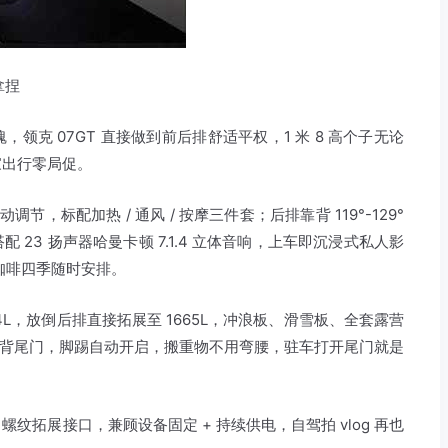
拿捏
克 07GT 直接做到前后排舒适平权，1 米 8 高个子无论
家出行零局促。
节，标配加热 / 通风 / 按摩三件套；后排靠背 119°-129°
23 扬声器哈曼卡顿 7.1.4 立体音响，上车即沉浸式私人影
热咖啡四季随时安排。
L，放倒后排直接拓展至 1665L，冲浪板、滑雪板、全套露营
应掀背尾门，脚踢自动开启，搬重物不用弯腰，驻车打开尾门就是
螺纹拓展接口，兼顾设备固定 + 持续供电，自驾拍 vlog 再也