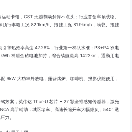
活塞运动卡钳，CST 无感制动刹停不点头；行业首创车顶载物、
箱工况 82.1km/h、拖挂工况 81.9km/h，满载、拖挂
混动引擎热效率高达 47.26%，行业第一梯队水准；P3+P4 双电
3kWh 神盾金砖电池加持，综合续航最高 1422km，通勤用电
配 6kW 大功率外放电，露营烤炉、咖啡机、投影仪随便用，
方案，英伟达 Thor-U 芯片 + 27 颗全维感知传感器，激光
 NOA 高阶辅助，城区堵车、高速长途开车大幅减负；540° 透
无压力。