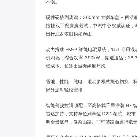
不误。
硬件硬核到离谱：360mm 大刹车盘 + 四
拖挂双工况麋鹿测试，中汽中心权威认证，车顶行李
出行底盘依旧稳如泰山。
动力搭载 EM-P 智能电混系统，1.5T 专用
机四驱，综合功率 390kW，提速迅猛；28.
低成本、长途出游无续航焦虑。
雪地、性能、纯电、混动多模式随心切换，标
野外派对轻松安排。
智能驾驶拉满顶配，至高搭载千里浩瀚 H7 智驾
雷达加持，支持车位到车位 D2D 领航、城市
明全景底盘，复杂山路、非铺装路面通行毫