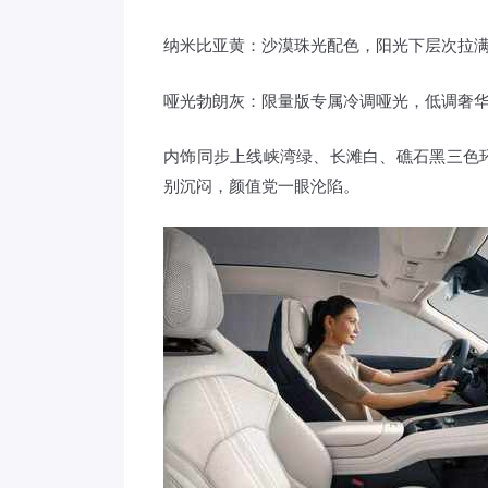
纳米比亚黄：沙漠珠光配色，阳光下层次拉
哑光勃朗灰：限量版专属冷调哑光，低调奢
内饰同步上线峡湾绿、长滩白、礁石黑三色
别沉闷，颜值党一眼沦陷。