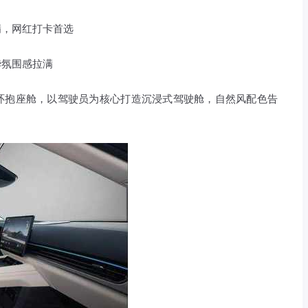
满，网红打卡首选
华氛围感拉满
环抱座舱，以驾驶员为核心打造沉浸式驾驶舱，自然风配色告