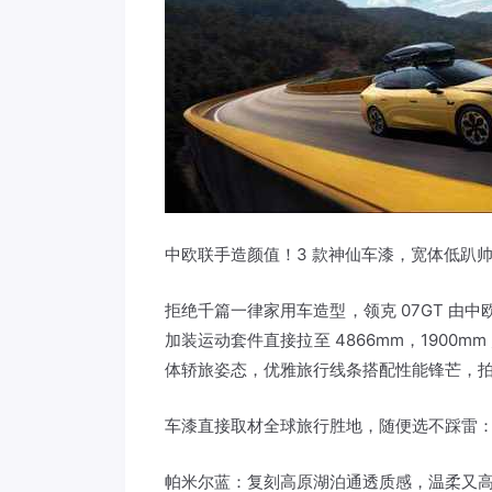
中欧联手造颜值！3 款神仙车漆，宽体低趴
拒绝千篇一律家用车造型，领克 07GT 由中
加装运动套件直接拉至 4866mm，1900mm
体轿旅姿态，优雅旅行线条搭配性能锋芒，
车漆直接取材全球旅行胜地，随便选不踩雷
帕米尔蓝：复刻高原湖泊通透质感，温柔又