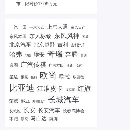
市，限时价17.99万元
上汽大通
一汽丰田
一汽大众
东风日产
东风风神
东风标致
东风本田
五菱
北京汽车
北京越野
吉利
吉利汽车
奇瑞
哈弗
奔腾
埃安
型格
奥迪
广汽传祺
岚图
广汽本田
捷途
揽巡
欧尚
欧拉
星途
极氪
欧蓝德
极狐
比亚迪
红旗
江淮皮卡
福克斯
长城汽车
起亚
荣威
郑州日产
长安
长安汽车
长春汽博会
长城炮
马自达
零跑
魏牌
领克