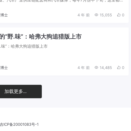
为一年一度的中国（长春）国际汽...
博士
4 年 前
15,055
0
的“野.味”：哈弗大狗追猎版上市
.味”：哈弗大狗追猎版上市
博士
4 年 前
14,485
0
加载更多...
吉ICP备20001083号-1