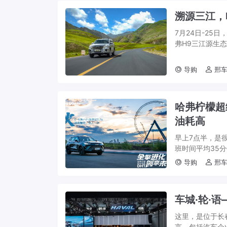
溯源三江，
7月24日-25日
弗H9三江源生
头，驶过高原多重
导购
邢车
哈弗柠檬超
油耗高
早上7点半，是
班时间平均35
多，而且还要看运
导购
邢车
车城·轮·
这里，是位于长
言，包括汽车企