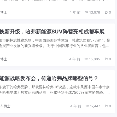
牌中大型S...
博士
4 年 前
13,976
0
换新升级，哈弗新能源SUV阵营亮相成都车展
都市的标志性建筑物，中国西部国际博览城，总建筑面积57万m²，是
会展产业发展的新兴增长极。 对于中国汽车行业的从业者而言，包括
业供应链配套商和汽车媒体，每年...
博士
4 年 前
15,885
0
能源战略发布会，传递哈弗品牌哪些信号？
车旗下的哈弗品牌，那就要从哈弗H6说起，这款车风靡中国车市十余
今哈弗早成为独立运营的品牌，积累得到全球750万+车主的信赖。随
品牌也在与时俱进，实现着从量变...
车博士
4 年 前
17,447
0