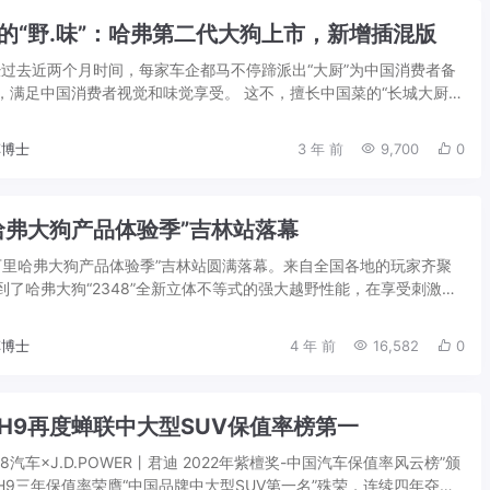
的“野.味”：哈弗第二代大狗上市，新增插混版
已经过去近两个月时间，每家车企都马不停蹄派出“大厨”为中国消费者备
，满足中国消费者视觉和味觉享受。 这不，擅长中国菜的“长城大厨”
“食客”烹饪了一道独特的佳...
博士
3 年 前
9,700
0
哈弗大狗产品体验季”吉林站落幕
玩万里哈弗大狗产品体验季”吉林站圆满落幕。来自全国各地的玩家齐聚
到了哈弗大狗“2348”全新立体不等式的强大越野性能，在享受刺激的
饱览了林海雪原的壮阔雪景，...
博士
4 年 前
16,582
0
H9再度蝉联中大型SUV保值率榜第一
58汽车×J.D.POWER丨君迪 2022年紫檀奖-中国汽车保值率风云榜”颁
H9三年保值率荣膺“中国品牌中大型SUV第一名”殊荣，连续四年夺