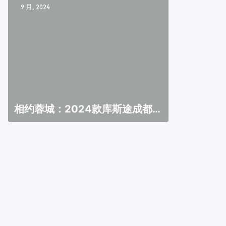
9 月, 2024
相约蓉城：2024款库斯途成都车
展亮相