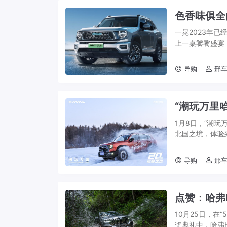
色香味俱全
一晃2023年
上一桌饕餮盛宴
又为爱越野的中国
导购
邢车
“潮玩万里
1月8日，“潮
北国之境，体验
驾驶体验之余，还
导购
邢车
点赞：哈弗
10月25日，在“
奖典礼中，哈弗