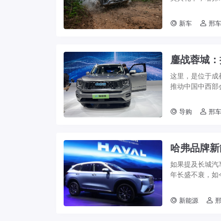
魁，同时位列全品
新车
邢车
鏖战蓉城：
这里，是位于成
推动中国中西部
汽车企业、汽车产
导购
邢车
哈弗品牌新
如果提及长城汽
年长盛不衰，如
着时代变迁，哈弗
新能源
邢