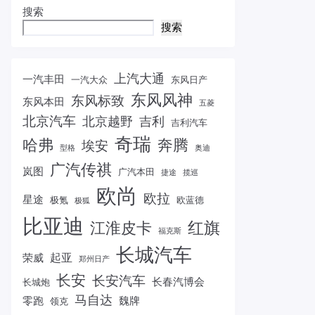
搜索
搜索
上汽大通
一汽丰田
一汽大众
东风日产
东风风神
东风标致
东风本田
五菱
北京汽车
北京越野
吉利
吉利汽车
奇瑞
哈弗
奔腾
埃安
型格
奥迪
广汽传祺
岚图
广汽本田
捷途
揽巡
欧尚
欧拉
星途
极氪
欧蓝德
极狐
比亚迪
红旗
江淮皮卡
福克斯
长城汽车
起亚
荣威
郑州日产
长安
长安汽车
长春汽博会
长城炮
马自达
零跑
魏牌
领克