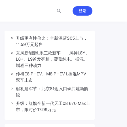
登录
升级更有性价比：全新深蓝S05上市，
11.59万元起售
东风新能源L系三款新车——风神L8Y、
L8+、L9首发亮相，覆盖纯电、插混、
增程三种动力
传祺E8 PHEV、M8 PHEV L插混MPV
双车上市
献礼建军节：北京81迈入口碑共建新阶
段
升级：红旗全新一代天工08 670 Max上
市，限时价17.99万元