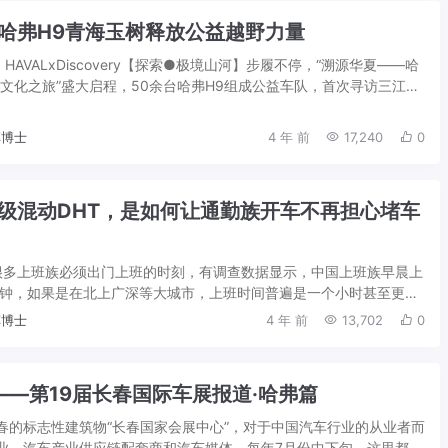
哈弗H9青海玉树释放公益越野力量
， HAVALxDiscovery【探索●极境山河】步履不停，“溯源华夏——哈
态文化之旅”盛大启程，50余台哈弗H9组成公益车队，首次寻访三江源
路况，发...
博士
4 年 前
17,240
0
级混动DHT，是如何让通勤族开车不再担心堵车
很多上班族必须出门上班的时刻，有调查数据显示，中国上班族早晨上
分钟，如果是在北上广深等大城市，上班时间普遍是一个小时甚至更
气。 所以对于他们来说，一辆好开、...
博士
4 年 前
13,702
0
语——第19届长春国际车展报道·哈弗篇
春的标志性建筑物“长春国家会展中心”，对于中国汽车行业的从业者而
业、汽车产业供应链配套商和汽车媒体，每年7月份中下旬，这里都会