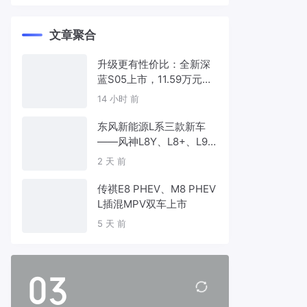
文章聚合
升级更有性价比：全新深
蓝S05上市，11.59万元起
售
14 小时 前
东风新能源L系三款新车
——风神L8Y、L8+、L9
首发亮相，覆盖纯电、插
2 天 前
混、增程三种动力
传祺E8 PHEV、M8 PHEV
L插混MPV双车上市
5 天 前
03