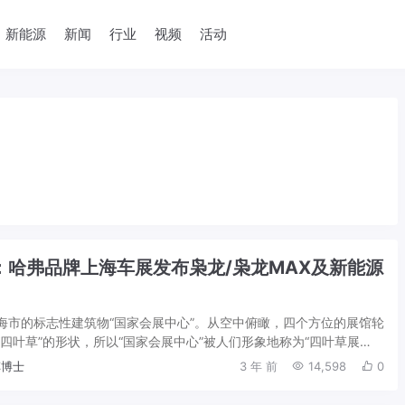
新能源
新闻
行业
视频
活动
来：哈弗品牌上海车展发布枭龙/枭龙MAX及新能源
海市的标志性建筑物“国家会展中心”。从空中俯瞰，四个方位的展馆轮
四叶草”的形状，所以“国家会展中心”被人们形象地称为“四叶草展
汽车行业的从业者而言，包括汽...
博士
3 年 前
14,598
0