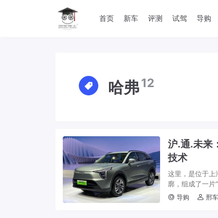
首页
新车
评测
试驾
导购
12
哈弗
沪.通.未
技术
这里，是位于上
廓，组成了一片“
馆”。 对于中国
导购
邢车