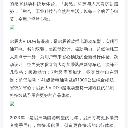
的感官触动和快乐体验。「洞见」科技与人文需求新趋
势，「融合」工业科技与自然的生活，以每一个的匠心细
节，令用户怦然心动。
启辰大V DD-i超混动，是启辰首款插电混动车型，实现可
油可电、智能双驱，集跃动设计、极劲动力、超低油耗三
大亮点于一身，为用户带来省心畅快的全新出行体验。跃
动设计：空力美学贯穿前大灯加乘飒爽新绿车色，演绎不
凡型格；极劲动力：7秒级零百加速，畅爽驾控自在逍
遥；超低油耗：4L级馈电油耗及超1000公里综合续航，
省钱又省心；启辰大V DD-i超混动坚持一如既往的品质，
将持续赋予用户更好的产品体验。
2023年，是启辰新能源转型的元年，启辰将与更多消费
者携手同行，向快乐启辰，创造更多快乐的出行体验。