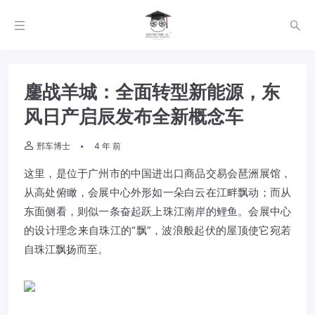
鏖战羊城：全面转型新能源，东
风日产启辰发布全新概念车
邢车博士
4 年 前
这里，是位于广州市的中国进出口商品交易会琶洲展馆，
从高处俯瞰，会展中心外形如一朵白云在江畔飘动；而从
东面侧看，则似一条奋起跃上珠江南岸的鲤鱼。会展中心
的设计理念来自珠江的“飘”，波浪般起伏的屋顶使它宛若
自珠江飘扬而至。